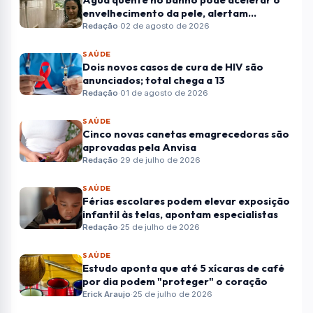
envelhecimento da pele, alertam
dermatologistas
Redação
·
02 de agosto de 2026
SAÚDE
Dois novos casos de cura de HIV são
anunciados; total chega a 13
Redação
·
01 de agosto de 2026
SAÚDE
Cinco novas canetas emagrecedoras são
aprovadas pela Anvisa
Redação
·
29 de julho de 2026
SAÚDE
Férias escolares podem elevar exposição
infantil às telas, apontam especialistas
Redação
·
25 de julho de 2026
SAÚDE
Estudo aponta que até 5 xícaras de café
por dia podem "proteger" o coração
Erick Araujo
·
25 de julho de 2026