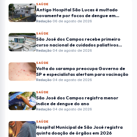
SAÚDE
Antigo Hospital São Lucas é multado
novamente por focos de dengue em
Taubaté
Redação
·
06 de agosto de 2026
SAÚDE
São José dos Campos recebe primeiro
curso nacional de cuidados paliativos
para crianças
Redação
·
04 de agosto de 2026
SAÚDE
Volta do sarampo preocupa Governo de
SP e especialistas alertam para vacinação
Redação
·
04 de agosto de 2026
SAÚDE
São José dos Campos registra menor
índice de dengue do ano
Redação
·
04 de agosto de 2026
SAÚDE
Hospital Municipal de São José registra
quinta doação de órgãos em 2026