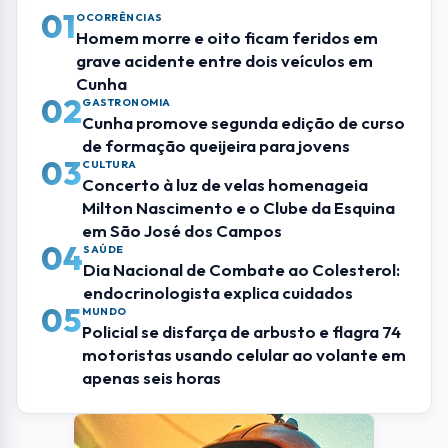
01
OCORRÊNCIAS
Homem morre e oito ficam feridos em
grave acidente entre dois veículos em
Cunha
02
GASTRONOMIA
Cunha promove segunda edição de curso
de formação queijeira para jovens
03
CULTURA
Concerto à luz de velas homenageia
Milton Nascimento e o Clube da Esquina
em São José dos Campos
04
SAÚDE
Dia Nacional de Combate ao Colesterol:
endocrinologista explica cuidados
05
MUNDO
Policial se disfarça de arbusto e flagra 74
motoristas usando celular ao volante em
apenas seis horas