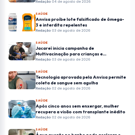
Redação
·
04 de agosto de 2026
SAÚDE
Anvisa proíbe lote falsificado de ômega-
3 e interdita repelentes
Redação
·
03 de agosto de 2026
SAÚDE
Jacareí inicia campanha de
Multivacinação para crianças e
adolescentes
Redação
·
03 de agosto de 2026
SAÚDE
Tecnologia aprovada pela Anvisa permite
coleta de sangue sem agulha
Redação
·
02 de agosto de 2026
SAÚDE
Após cinco anos sem enxergar, mulher
recupera a visão com transplante inédito
Redação
·
02 de agosto de 2026
SAÚDE
Água quente no banho pode acelerar o