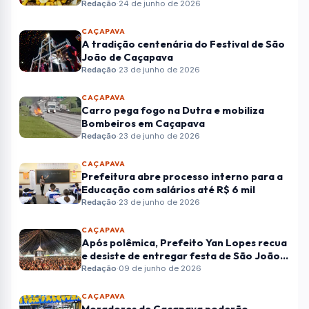
Redação
·
24 de junho de 2026
CAÇAPAVA
A tradição centenária do Festival de São
João de Caçapava
Redação
·
23 de junho de 2026
CAÇAPAVA
Carro pega fogo na Dutra e mobiliza
Bombeiros em Caçapava
Redação
·
23 de junho de 2026
CAÇAPAVA
Prefeitura abre processo interno para a
Educação com salários até R$ 6 mil
Redação
·
23 de junho de 2026
CAÇAPAVA
Após polêmica, Prefeito Yan Lopes recua
e desiste de entregar festa de São João
de Caçapava para iniciativa privada
Redação
·
09 de junho de 2026
CAÇAPAVA
Moradores de Caçapava poderão