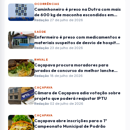
OCORRÊNCIAS
Caminhoneiro é preso na Dutra com mais
de 600 kg de maconha escondidos em
carga de móveis
Redação
·
27 de julho de 2026
SAÚDE
Enfermeiro é preso com medicamentos e
materiais suspeitos de desvio de hospital
de Caçapava
Redação
·
23 de julho de 2026
RMVALE
Caçapava procura moradores para
jurados de concurso do melhor lanche
"podrão"
Redação
·
18 de julho de 2026
CAÇAPAVA
Câmara de Caçapava adia votação sobre
projeto que poderá reajustar IPTU
Redação
·
02 de julho de 2026
CAÇAPAVA
Caçapava abre inscrições para o 1º
Campeonato Municipal de Podrão