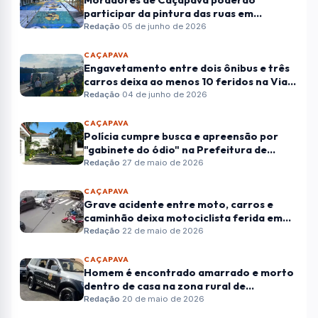
participar da pintura das ruas em
celebração à Copa do Mundo
Redação
·
05 de junho de 2026
CAÇAPAVA
Engavetamento entre dois ônibus e três
carros deixa ao menos 10 feridos na Via
Dutra em Caçapava
Redação
·
04 de junho de 2026
CAÇAPAVA
Polícia cumpre busca e apreensão por
"gabinete do ódio" na Prefeitura de
Caçapava
Redação
·
27 de maio de 2026
CAÇAPAVA
Grave acidente entre moto, carros e
caminhão deixa motociclista ferida em
Caçapava
Redação
·
22 de maio de 2026
CAÇAPAVA
Homem é encontrado amarrado e morto
dentro de casa na zona rural de
Caçapava; caso é investigado como
Redação
·
20 de maio de 2026
latrocínio