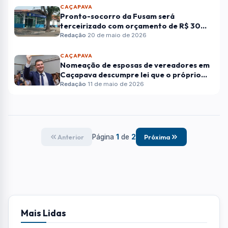
CAÇAPAVA
Pronto-socorro da Fusam será
terceirizado com orçamento de R$ 30
milhoes
Redação
·
20 de maio de 2026
CAÇAPAVA
Nomeação de esposas de vereadores em
Caçapava descumpre lei que o próprio
prefeito criou quando era vereador
Redação
·
11 de maio de 2026
Página
1
de
2
Anterior
Próxima
Mais Lidas