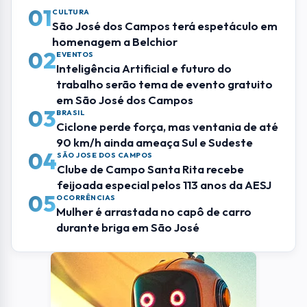
01
CULTURA
São José dos Campos terá espetáculo em
homenagem a Belchior
02
EVENTOS
Inteligência Artificial e futuro do
trabalho serão tema de evento gratuito
em São José dos Campos
03
BRASIL
Ciclone perde força, mas ventania de até
90 km/h ainda ameaça Sul e Sudeste
04
SÃO JOSE DOS CAMPOS
Clube de Campo Santa Rita recebe
feijoada especial pelos 113 anos da AESJ
05
OCORRÊNCIAS
Mulher é arrastada no capô de carro
durante briga em São José