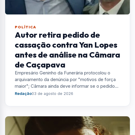
POLÍTICA
Autor retira pedido de
cassação contra Yan Lopes
antes de análise na Câmara
de Caçapava
Empresário Geninho da Funerária protocolou o
arquivamento da denúncia por "motivos de força
maior"; Câmara ainda deve informar se o pedido
será retirado da pauta da sessão desta terça-feira
Redação
03 de agosto de 2026
(4).