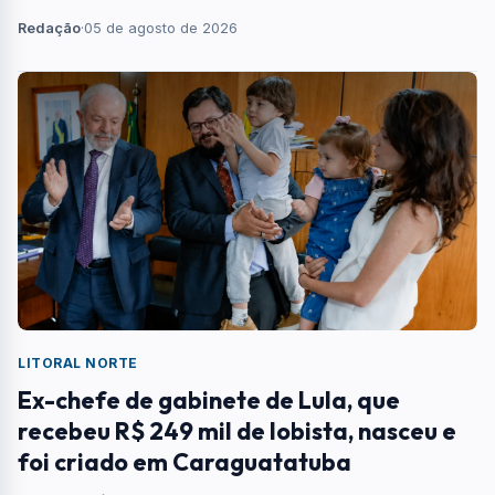
estruturas, dificuldades de tráfego, impactos em aeroportos
Redação
·
05 de agosto de 2026
e agitação no mar
LITORAL NORTE
Ex-chefe de gabinete de Lula, que
recebeu R$ 249 mil de lobista, nasceu e
foi criado em Caraguatatuba