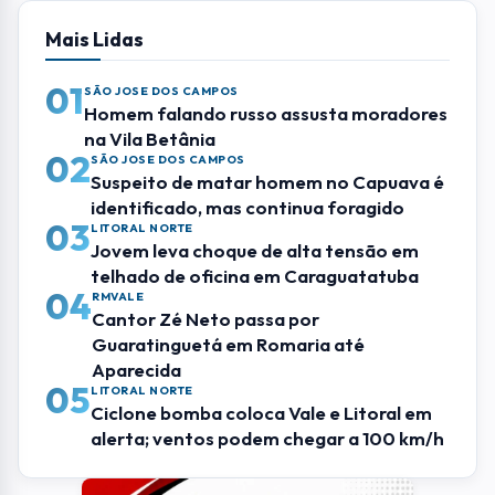
Mais Lidas
01
SÃO JOSE DOS CAMPOS
Homem falando russo assusta moradores
na Vila Betânia
02
SÃO JOSE DOS CAMPOS
Suspeito de matar homem no Capuava é
identificado, mas continua foragido
03
LITORAL NORTE
Jovem leva choque de alta tensão em
telhado de oficina em Caraguatatuba
04
RMVALE
Cantor Zé Neto passa por
Guaratinguetá em Romaria até
Aparecida
05
LITORAL NORTE
Ciclone bomba coloca Vale e Litoral em
alerta; ventos podem chegar a 100 km/h