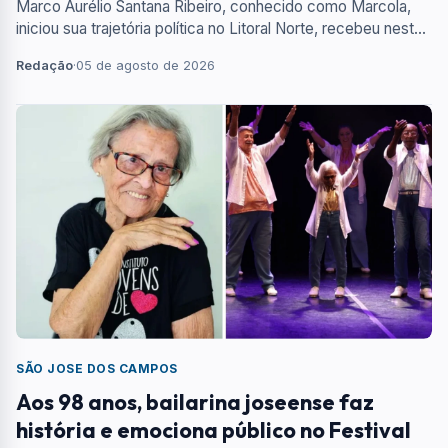
Marco Aurélio Santana Ribeiro, conhecido como Marcola,
iniciou sua trajetória política no Litoral Norte, recebeu neste
ano o Título de Gratidão Caiçara e deixou a campanha
Redação
·
05 de agosto de 2026
presidencial após a Polícia Federal identificar uma
transferência financeira feita por empresária investigada por
atuação como lobista.
SÃO JOSE DOS CAMPOS
Aos 98 anos, bailarina joseense faz
história e emociona público no Festival