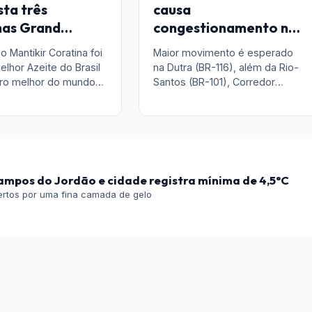
sta três
causa
as Grand
congestionamento na
ge Gold no
saída de Campos do
o Mantikir Coratina foi
Maior movimento é esperado
livo em Israel
Jordão
elhor Azeite do Brasil
na Dutra (BR-116), além da Rio-
iro melhor do mundo
Santos (BR-101), Corredor
tição
Ayrton Senna/Carvalho Pinto e
Tamoios
ampos do Jordão e cidade registra mínima de 4,5°C
tos por uma fina camada de gelo