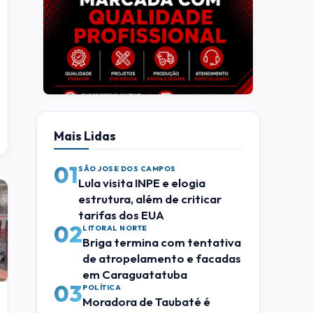
Mais Lidas
01
SÃO JOSE DOS CAMPOS
Lula visita INPE e elogia
estrutura, além de criticar
tarifas dos EUA
02
LITORAL NORTE
Briga termina com tentativa
de atropelamento e facadas
em Caraguatatuba
03
POLÍTICA
Moradora de Taubaté é