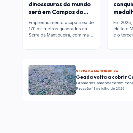
dinossauros do mundo
conqui
será em Campos do
medalh
Jordão
Presti
Empreendimento ocupa área de
Em 2025, 
TerraO
170 mil metros quadrados na
eleito o M
Serra da Mantiqueira, com mais
e o terce
de 60 réplicas de dinossauros,
na compe
trilhas, tirolesa e laboratório de
paleontologia
SERRA DA MANTIQUEIRA
Geada volta a cobrir C
Gramados amanheceram cober
Redação
·
11 de julho de 2026