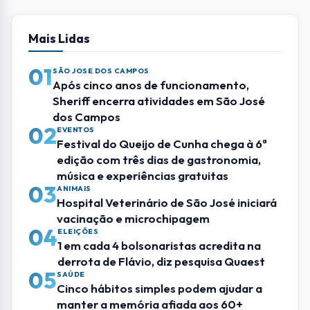
Mais Lidas
01
SÃO JOSE DOS CAMPOS
Após cinco anos de funcionamento,
Sheriff encerra atividades em São José
dos Campos
02
EVENTOS
Festival do Queijo de Cunha chega à 6ª
edição com três dias de gastronomia,
música e experiências gratuitas
03
ANIMAIS
Hospital Veterinário de São José iniciará
vacinação e microchipagem
04
ELEIÇÕES
1 em cada 4 bolsonaristas acredita na
derrota de Flávio, diz pesquisa Quaest
05
SAÚDE
Cinco hábitos simples podem ajudar a
manter a memória afiada aos 60+