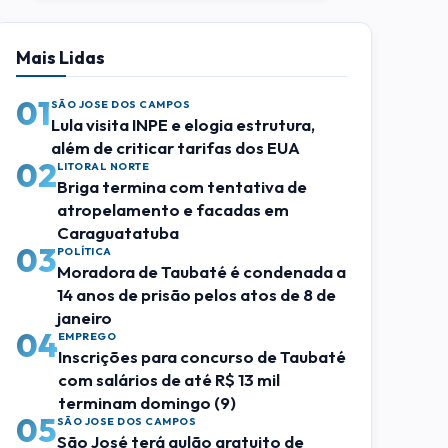
Mais Lidas
01
SÃO JOSE DOS CAMPOS
Lula visita INPE e elogia estrutura,
além de criticar tarifas dos EUA
02
LITORAL NORTE
Briga termina com tentativa de
atropelamento e facadas em
Caraguatatuba
03
POLÍTICA
Moradora de Taubaté é condenada a
14 anos de prisão pelos atos de 8 de
janeiro
04
EMPREGO
Inscrições para concurso de Taubaté
com salários de até R$ 13 mil
terminam domingo (9)
05
SÃO JOSE DOS CAMPOS
São José terá aulão gratuito de