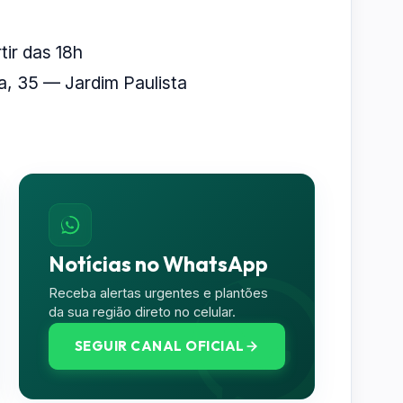
tir das 18h
, 35 — Jardim Paulista
Notícias no WhatsApp
Receba alertas urgentes e plantões
da sua região direto no celular.
SEGUIR CANAL OFICIAL