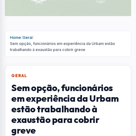
estão trabalhando à
exaustão para cobrir
greve
Há relatos de trabalhadores que caíram do
caminhão da coleta seletiva e quebraram o
nariz por falta de experiência com a função
Por
Redação
R
Portal AquiVale
Publicado em 17 de abril de 2026
COMPARTILHAR: