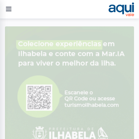
Home
/
Geral
/
Sem opção, funcionários em experiência da Urbam estão
trabalhando à exaustão para cobrir greve
GERAL
Sem opção, funcionários
em experiência da Urbam