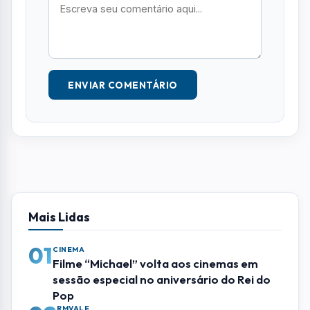
01
CINEMA
Filme “Michael” volta aos cinemas em
sessão especial no aniversário do Rei do
Pop
02
RMVALE
Vale do Paraíba registra mais de 5,1 mil
violações de direitos contra mulheres em
2026
03
LITORAL NORTE
Biblioteca de Ilhabela recebe contação
de histórias gratuita nesta terça-feira
(11)
04
RMVALE
MC joseense viraliza com rimas sobre
problemas de São José e críticas à
Prefeitura
05
GILBERTO FREITAS
Coluna Social: confira quem marcou
presença nos eventos de Sjcampos