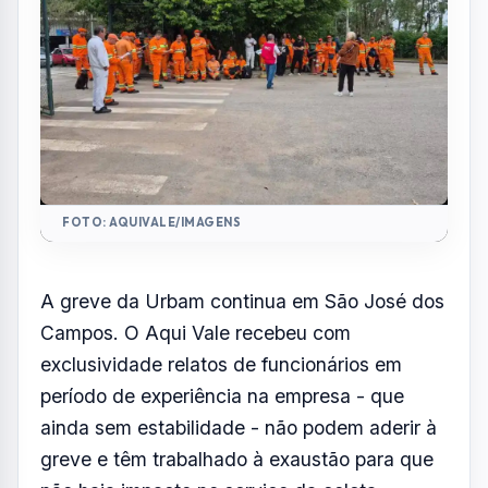
exclusividade relatos de funcionários em
período de experiência na empresa - que
ainda sem estabilidade - não podem aderir à
greve e têm trabalhado à exaustão para que
não haja impacto no serviço da coleta
seletiva da cidade.
Há relatos de trabalhadores que caíram do
caminhão da coleta seletiva e quebraram o
nariz por falta de experiência com a função.
A voz do denunciante foi modificada para
garantir sigilo à fonte.
O Aqui Vale segue acompanhando a greve
que além dos trabalhadores da Urbam,