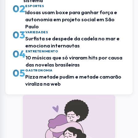
sistema
02
ESPORTES
Idosas usam boxe para ganhar força e
autonomia em projeto social em São
Paulo
03
VARIEDADES
Surfista se despede da cadela no mar e
emociona internautas
04
ENTRETENIMENTO
10 músicas que só viraram hits por causa
das novelas brasileiras
05
GASTRONOMIA
Pizza metade pudim e metade camarão
viraliza na web