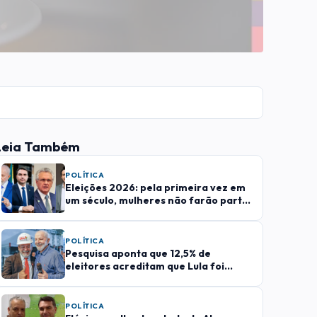
Leia Também
POLÍTICA
Eleições 2026: pela primeira vez em
um século, mulheres não farão parte
das chapas presidenciáveis
POLÍTICA
Pesquisa aponta que 12,5% de
eleitores acreditam que Lula foi
trocado por sósia
POLÍTICA