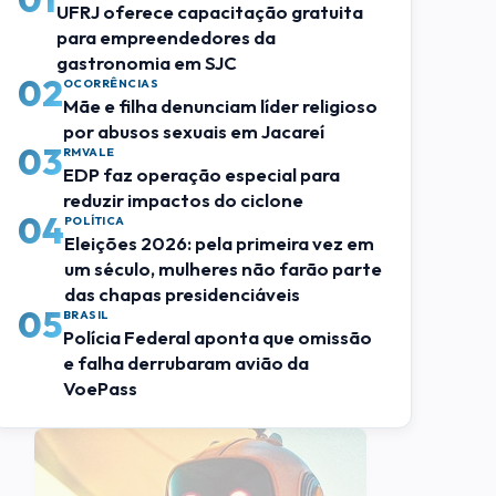
UFRJ oferece capacitação gratuita
para empreendedores da
gastronomia em SJC
02
OCORRÊNCIAS
Mãe e filha denunciam líder religioso
por abusos sexuais em Jacareí
03
RMVALE
EDP faz operação especial para
reduzir impactos do ciclone
04
POLÍTICA
Eleições 2026: pela primeira vez em
um século, mulheres não farão parte
das chapas presidenciáveis
05
BRASIL
Polícia Federal aponta que omissão
e falha derrubaram avião da
VoePass