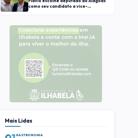
Flávio escolhe deputado do Alagoas
como seu candidato a vice-
presidente
Mais Lidas
01
GASTRONOMIA