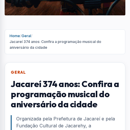
aniversário da cidade
Organizada pela Prefeitura de Jacareí e pela
Fundação Cultural de Jacarehy, a
programação reúne artistas locais e nomes
conhecidos da música brasileira
Por
Redação
R
Portal AquiVale
Publicado em 03 de abril de 2026
COMPARTILHAR: