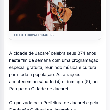
acontecem no sábado (4) e domingo (5), no
Parque da Cidade de Jacareí.
Organizada pela Prefeitura de Jacareí e pela
Fundação Cultural de Jacarehy, a
programação reúne artistas locais e nomes
conhecidos da música brasileira.
Programação
Sábado – 04 de abril (a partir das 17h)
• 17h00 – Apresentação da Orquestra
Sinfônica Jovem de Jacareí, com
participação de Maysa Ohashi
• 19h30 – Show Especial Mulheres – vozes
femininas da cidade