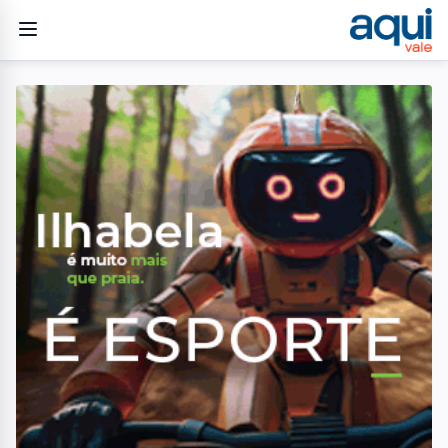
Home
/
Geral
/
Jacareí 374 anos: Confira a programação musical do
aniversário da cidade
GERAL
Jacareí 374 anos: Confira a
programação musical do