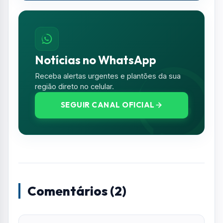
Comentários (2)
Leitor Anônimo
L
0
04 de abr. de 2026
Essa não vou perder!!!!!!
Leitor Anônimo
L
0
04 de abr. de 2026
vai pelego puxa saco trabalhar vc não
quer né em quantos uns trabalham lá no
sábado e domingo outros curtem né vou
trabalhar lá fazer o que né....