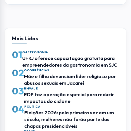
impactos do ciclone
04
POLÍTICA
Eleições 2026: pela primeira vez em um
século, mulheres não farão parte das
chapas presidenciáveis
05
BRASIL
Polícia Federal aponta que omissão e
falha derrubaram avião da VoePass