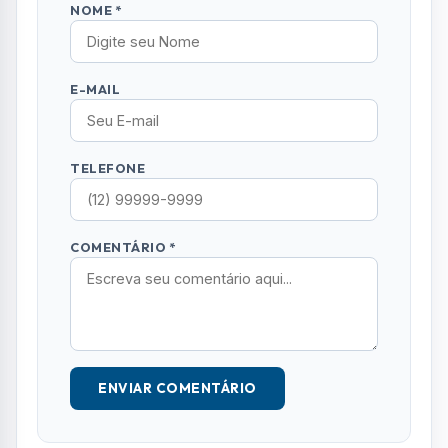
ENVIAR COMENTÁRIO
Mais Lidas
01
GASTRONOMIA
UFRJ oferece capacitação gratuita para
empreendedores da gastronomia em SJC
02
OCORRÊNCIAS
Mãe e filha denunciam líder religioso por
abusos sexuais em Jacareí
03
RMVALE
EDP faz operação especial para reduzir