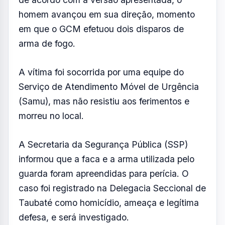
Um homem de 42 anos morreu após ser
baleado por um guarda civil municipal (GCM)
de folga durante uma discussão na segunda-
feira (6), no bairro Estiva, em Taubaté.
Segundo o relato do guarda à polícia, a vítima
estaria armada com uma faca e o teria
ameaçado durante o desentendimento. Ainda
de acordo com a versão apresentada, o
homem avançou em sua direção, momento
em que o GCM efetuou dois disparos de
arma de fogo.