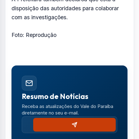
Segundo o município, o agente deu ordens
verbais para que a agressão fosse
interrompida, mas, diante da continuidade da
ação, efetuou os disparos em legítima defesa.
A administração municipal informou ainda
que, após a análise de relatos de
testemunhas e de imagens de câmeras de
segurança do estabelecimento, o guarda foi
liberado.
A Prefeitura também declarou que está à
disposição das autoridades para colaborar
com as investigações.
Foto: Reprodução