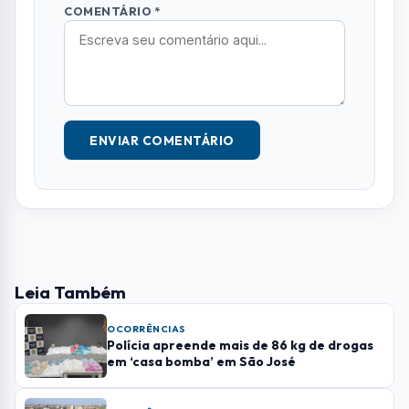
Deixe seu Comentário
Seu e-mail e telefone não serão exibidos
publicamente. Campos com * são obrigatórios.
NOME *
E-MAIL
TELEFONE
COMENTÁRIO *