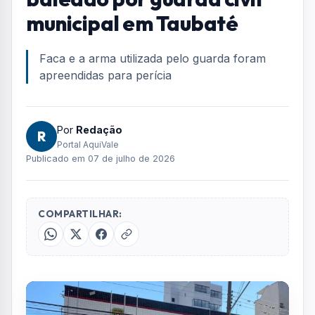
Home
/
Ocorrências
/
Homem morre após ser baleado por guarda civil municipal em
Taubaté
OCORRÊNCIAS
Homem morre após ser
baleado por guarda civil
municipal em Taubaté
Faca e a arma utilizada pelo guarda foram
apreendidas para perícia