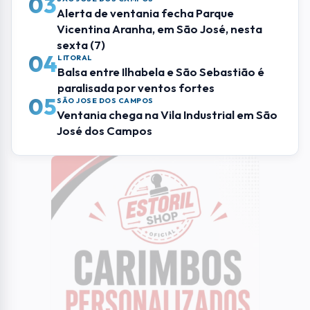
anos no Jardim São José I
Mais Lidas
01
SÃO JOSE DOS CAMPOS
Prédio do "Terreno das Vaquinhas" terá
nome inspirado em obra de Cassiano
Ricardo
02
RMVALE
Lobo-guará é capturado pelos
Bombeiros dentro de universidade em
Lorena
03
SÃO JOSE DOS CAMPOS
Alerta de ventania fecha Parque
Vicentina Aranha, em São José, nesta
sexta (7)
04
LITORAL
Balsa entre Ilhabela e São Sebastião é