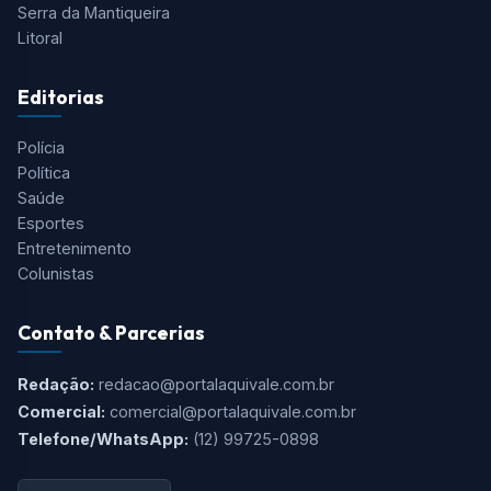
Tudo o que você precisa saber está aqui! O Aqui Vale é o
portal de notícias mais completo do Vale do Paraíba, Serra
da Mantiqueira e Região.
Cidades
São José dos Campos
Taubaté
Jacareí
Caçapava
Serra da Mantiqueira
Litoral
Editorias