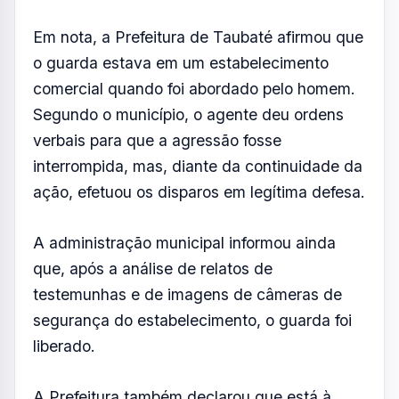
A vítima foi socorrida por uma equipe do
Serviço de Atendimento Móvel de Urgência
(Samu), mas não resistiu aos ferimentos e
morreu no local.
A Secretaria da Segurança Pública (SSP)
informou que a faca e a arma utilizada pelo
guarda foram apreendidas para perícia. O
caso foi registrado na Delegacia Seccional de
Taubaté como homicídio, ameaça e legítima
defesa, e será investigado.
Em nota, a Prefeitura de Taubaté afirmou que
o guarda estava em um estabelecimento
comercial quando foi abordado pelo homem.