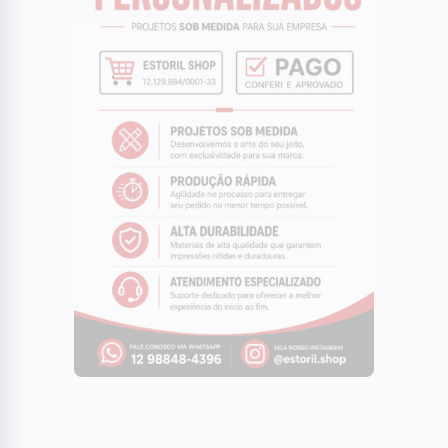
paralisada por ventos fortes
05
SÃO JOSE DOS CAMPOS
Ventania chega na Vila Industrial em São
José dos Campos