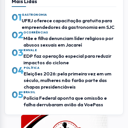
Mais Lidas
01
GASTRONOMIA
UFRJ oferece capacitação gratuita para
empreendedores da gastronomia em SJC
02
OCORRÊNCIAS
Mãe e filha denunciam líder religioso por
abusos sexuais em Jacareí
03
RMVALE
EDP faz operação especial para reduzir
impactos do ciclone
04
POLÍTICA
Eleições 2026: pela primeira vez em um
século, mulheres não farão parte das
chapas presidenciáveis
05
BRASIL
Polícia Federal aponta que omissão e
falha derrubaram avião da VoePass