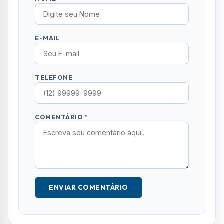
ENVIAR COMENTÁRIO
Mais Lidas
01
GASTRONOMIA
UFRJ oferece capacitação gratuita para
empreendedores da gastronomia em SJC
02
OCORRÊNCIAS
Mãe e filha denunciam líder religioso por
abusos sexuais em Jacareí
03
RMVALE
EDP faz operação especial para reduzir