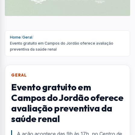
avaliação preventiva da
saúde renal
A ação acontece das 9h às 17h, no Centro de
Eventos André Franco Montoro
Por
Redação
R
Portal AquiVale
Publicado em 25 de março de 2026
COMPARTILHAR: