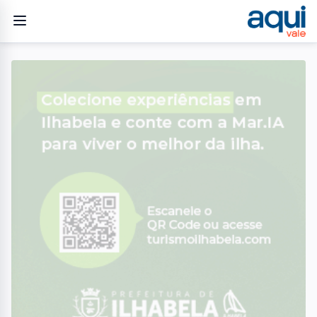
Home
/
Geral
/
Evento gratuito em Campos do Jordão oferece avaliação
preventiva da saúde renal
GERAL
Evento gratuito em
Campos do Jordão oferece