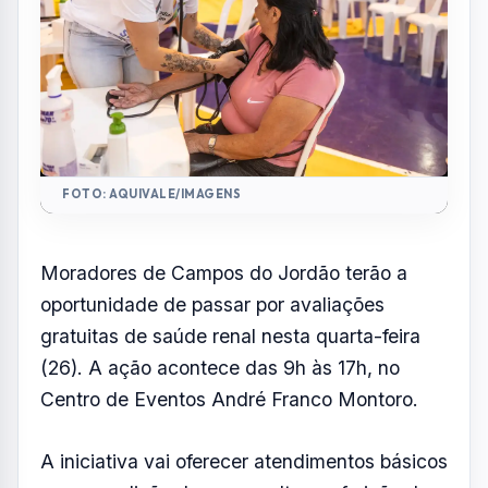
(26). A ação acontece das 9h às 17h, no
Centro de Eventos André Franco Montoro.
A iniciativa vai oferecer atendimentos básicos
como medição de peso e altura, aferição da
pressão arterial e teste de glicemia. Também
haverá orientação com profissionais da
saúde, incluindo médicos, nutricionistas e
farmacêuticos.
Durante o atendimento, pessoas que
apresentarem alterações ou fatores de risco
poderão sair do local com exames já
encaminhados para realização gratuita.
A ação tem como foco a prevenção e o