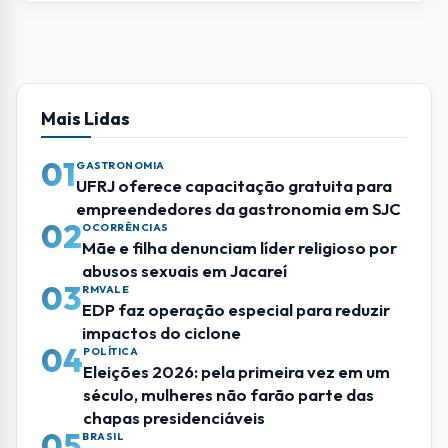
impactos do ciclone
04
POLÍTICA
Eleições 2026: pela primeira vez em um
século, mulheres não farão parte das
chapas presidenciáveis
05
BRASIL
Polícia Federal aponta que omissão e
falha derrubaram avião da VoePass