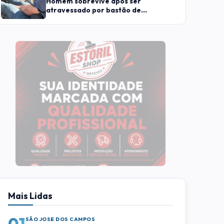
Homem sobrevive após ser
atravessado por bastão de
caminhada e andar 16 km
Mais Lidas
01
SÃO JOSE DOS CAMPOS