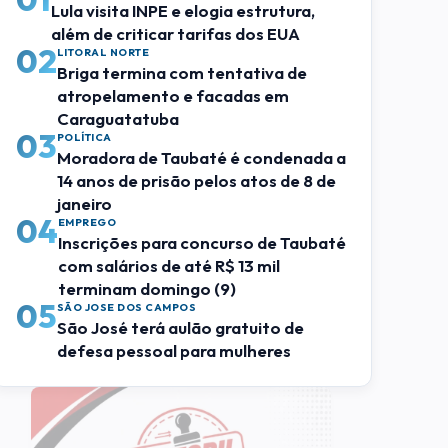
Lula visita INPE e elogia estrutura,
além de criticar tarifas dos EUA
02
LITORAL NORTE
Briga termina com tentativa de
atropelamento e facadas em
Caraguatatuba
03
POLÍTICA
Moradora de Taubaté é condenada a
14 anos de prisão pelos atos de 8 de
janeiro
04
EMPREGO
Inscrições para concurso de Taubaté
com salários de até R$ 13 mil
terminam domingo (9)
05
SÃO JOSE DOS CAMPOS
São José terá aulão gratuito de
defesa pessoal para mulheres