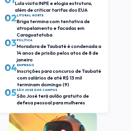
Lula visita INPE e elogia estrutura,
além de criticar tarifas dos EUA
02
LITORAL NORTE
Briga termina com tentativa de
atropelamento e facadas em
Caraguatatuba
03
POLÍTICA
Moradora de Taubaté é condenada a
14 anos de prisão pelos atos de 8 de
janeiro
04
EMPREGO
Inscrições para concurso de Taubaté
com salários de até R$ 13 mil
terminam domingo (9)
05
SÃO JOSE DOS CAMPOS
São José terá aulão gratuito de
defesa pessoal para mulheres