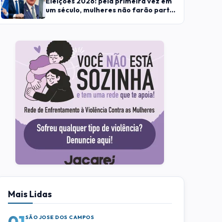
Eleições 2026: pela primeira vez em
um século, mulheres não farão parte
das chapas presidenciáveis
Mais Lidas
01
SÃO JOSE DOS CAMPOS