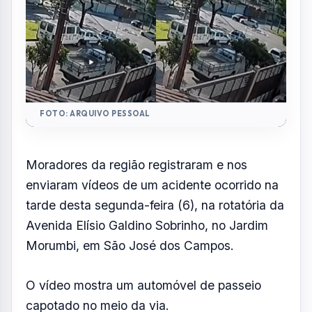
Morumbi, em São José dos Campos.
O vídeo mostra um automóvel de passeio
capotado no meio da via.
O trecho onde ocorreu o acidente é
conhecido pelos moradores por registrar
ocorrências frequentes há anos, o que gera
constantes reclamações sobre a segurança
no local.
Equipes da Polícia Militar foram acionadas
para atender a ocorrência, isolar a área e
orientar o trânsito, evitando novos acidentes
e reduzindo os impactos no fluxo de veículos.