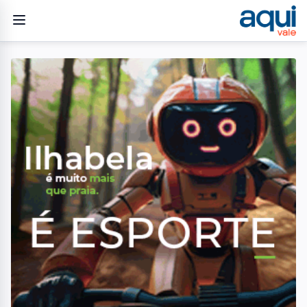
Home
/
Ocorrências
/
Capotamento no Jd. Morumbi assusta moradores nesta tarde
(06)
OCORRÊNCIAS
Capotamento no Jd.
Morumbi assusta