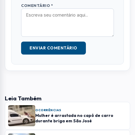
OCORRÊNCIAS
Mulher é arrastada no capô de carro
durante briga em São José
OCORRÊNCIAS
Homem morre e oito ficam feridos em
grave acidente entre dois veículos em
Cunha
OCORRÊNCIAS
Idoso perde controle do carro e invade
calçada ao sair de supermercado em São
José
Mais Lidas
01
GILBERTO FREITAS
Coluna Social: confira quem marcou
presença nos eventos de Sjcampos