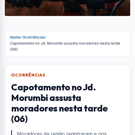
moradores nesta tarde
(06)
Moradores da região registraram e nos
enviaram vídeos de um acidente ocorrido na
tarde desta segunda-feira (6), na rotatória da
Avenida Elísio Galdino Sobrinho, no Jardim
Morumbi, em São José dos Campos
Por
Redação
R
Portal AquiVale
Publicado em 06 de julho de 2026
COMPARTILHAR: