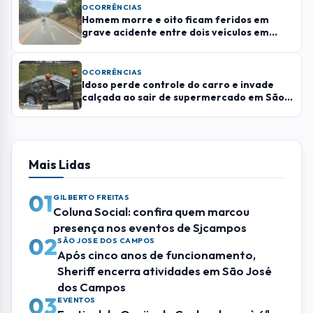
02
SÃO JOSE DOS CAMPOS
Após cinco anos de funcionamento,
Sheriff encerra atividades em São José
dos Campos
03
EVENTOS
Festival do Queijo de Cunha chega à 6ª
edição com três dias de gastronomia,
música e experiências gratuitas
04
ANIMAIS
Hospital Veterinário de São José iniciará
vacinação e microchipagem
05
ELEIÇÕES
1 em cada 4 bolsonaristas acredita na
derrota de Flávio, diz pesquisa Quaest