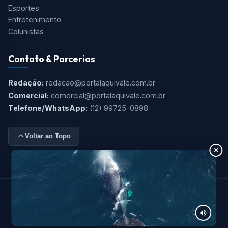
Esportes
Entretenimento
Colunistas
Contato & Parcerias
Redação:
redacao@portalaquivale.com.br
Comercial:
comercial@portalaquivale.com.br
Telefone/WhatsApp:
(12) 99725-0898
Voltar ao Topo
×
© 2026 Aqui Vale. Todos os direitos reservados. CNPJ:
23.456.789/0001-00.
Termos de Uso
|
Política de Privacidade