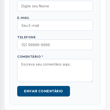
ENVIAR COMENTÁRIO
Leia Também
OCORRÊNCIAS
Idoso perde controle do carro e invade
calçada ao sair de supermercado em São
José
OCORRÊNCIAS
Polícia apreende mais de 86 kg de drogas
em ‘casa bomba’ em São José
OCORRÊNCIAS