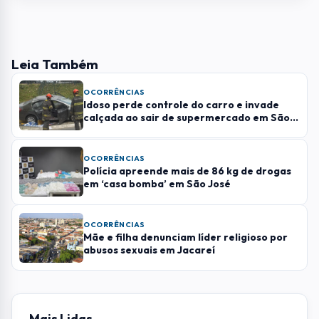
Mãe e filha denunciam líder religioso por
abusos sexuais em Jacareí
Mais Lidas
01
SÃO JOSE DOS CAMPOS
Lula visita INPE e elogia estrutura, além de
criticar tarifas dos EUA
02
LITORAL NORTE
Briga termina com tentativa de
atropelamento e facadas em
Caraguatatuba
03
POLÍTICA
Moradora de Taubaté é condenada a 14
anos de prisão pelos atos de 8 de janeiro
04
EMPREGO
Inscrições para concurso de Taubaté
com salários de até R$ 13 mil terminam
domingo (9)