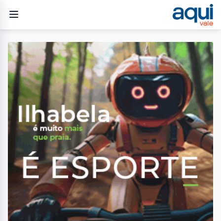
Home
/
Ocorrências
/
Zona leste lidera ranking de roubos e furtos de veículos em
São José dos Campos em 2026
OCORRÊNCIAS
Zona leste lidera ranking
de roubos e furtos de