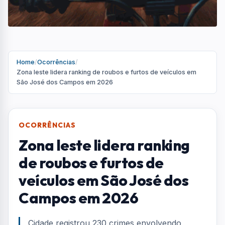
veículos em São José dos
Campos em 2026
Cidade registrou 230 crimes envolvendo
carros nos quatro primeiros meses do ano;
Volkswagen Gol é o modelo mais visado
Por
Redação
R
Portal AquiVale
Publicado em 27 de junho de 2026
COMPARTILHAR: