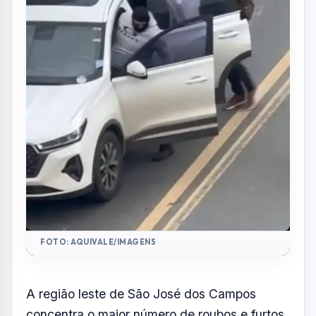
FOTO: AQUIVALE/IMAGENS
A região leste de São José dos Campos
concentra o maior número de roubos e furtos
de veículos registrados na cidade em 2026.
Os dados são da SSP (Secretaria de
Segurança Pública de São Paulo) e
contemplam os quatro primeiros meses do
ano. No total, a cidade acumula 230
ocorrências, sendo 12 roubos e 218 furtos.
Entre os bairros com dados detalhados, o
Campos de São José, na zona leste, lidera
com 10 crimes registrados. Na sequência
aparecem o Jardim Oswaldo Cruz, com sete