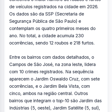
ocorrências, e o Jardim Bela Vista, com
cinco, ambos na região central. Outros
bairros que integram o top-10 são Jardim das
Indústrias (5, oeste), Jardim Satélite (5, sul),
Vila Tatetuba (5, leste), Centro (4), Jardim
Motorama (4, leste), Bosque dos Eucaliptos
(3, sul) e Chácaras Reunidas (3, sul).
Em relação aos modelos mais visados, o
Volkswagen Gol lidera com 16 registros,
seguido do Chevrolet Onix e do Chevrolet
Prisma, cada um com 15 ocorrências. A lista
ainda inclui Chevrolet Spin (10), Fiat Uno (7),
Hyundai HB20 (6), Fiat Mobi (6), Chevrolet
Cobalt (5), Volkswagen Voyage (5) e Honda