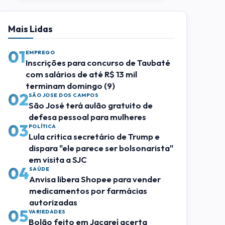
Mais Lidas
01
EMPREGO
Inscrições para concurso de Taubaté
com salários de até R$ 13 mil
terminam domingo (9)
02
SÃO JOSE DOS CAMPOS
São José terá aulão gratuito de
defesa pessoal para mulheres
03
POLÍTICA
Lula critica secretário de Trump e
dispara "ele parece ser bolsonarista"
em visita a SJC
04
SAÚDE
Anvisa libera Shopee para vender
medicamentos por farmácias
autorizadas
05
VARIEDADES
Bolão feito em Jacareí acerta