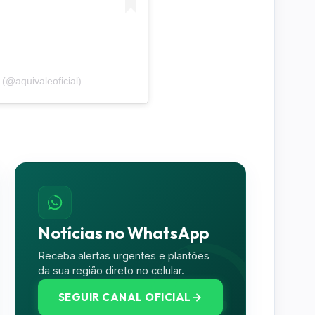
(@aquivaleoficial)
Notícias no WhatsApp
Receba alertas urgentes e plantões
da sua região direto no celular.
SEGUIR CANAL OFICIAL