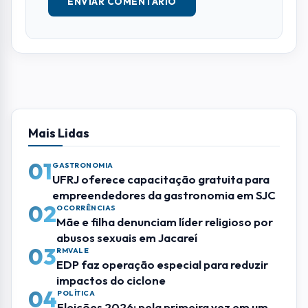
abusos sexuais em Jacareí
03
RMVALE
EDP faz operação especial para reduzir
impactos do ciclone
04
POLÍTICA
Eleições 2026: pela primeira vez em um
século, mulheres não farão parte das
chapas presidenciáveis
05
BRASIL
Polícia Federal aponta que omissão e
falha derrubaram avião da VoePass