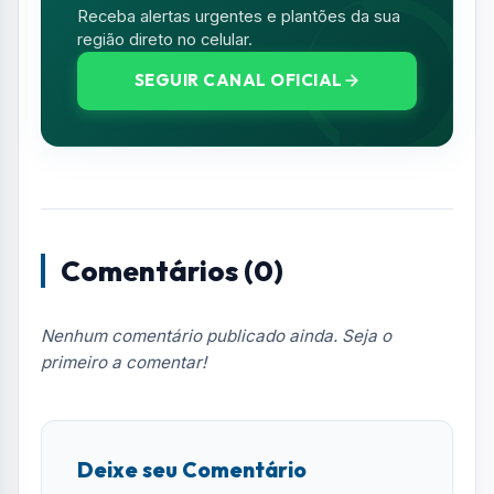
primeiro a comentar!
Deixe seu Comentário
Seu e-mail e telefone não serão exibidos
publicamente. Campos com * são obrigatórios.
NOME *
E-MAIL
TELEFONE
COMENTÁRIO *