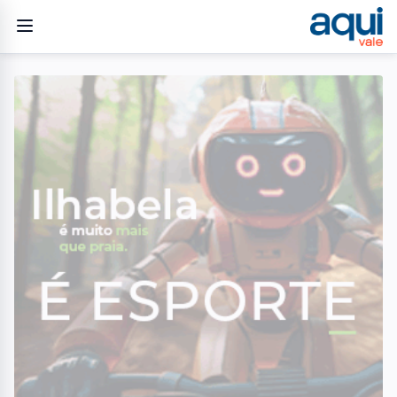
Home
/
Geral
/
Testes de acuidade visual começam a ser aplicados em
escolas municipais de Caraguatatuba
GERAL
Testes de acuidade visual
começam a ser aplicados