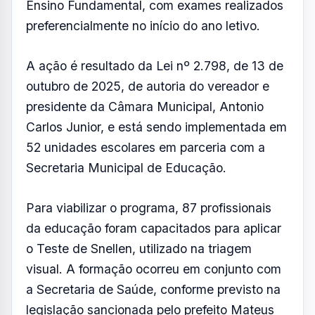
o Teste de Snellen, utilizado na triagem
visual. A formação ocorreu em conjunto com
a Secretaria de Saúde, conforme previsto na
legislação sancionada pelo prefeito Mateus
Silva.
Os testes são aplicados em alunos a partir de
5 anos de idade. Para crianças em fase
inicial de alfabetização, é utilizada uma
versão adaptada com símbolos e desenhos.
Já os estudantes alfabetizados realizam o
exame com a tabela padrão de optotipos.
Quando são identificadas alterações na
visão, os responsáveis são comunicados