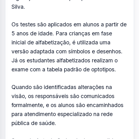
formalmente, e os alunos são encaminhados
para atendimento especializado na rede
pública de saúde.
Segundo Antonio Carlos Junior, a medida
busca evitar que dificuldades visuais
prejudiquem o desempenho escolar. Já o
prefeito Mateus Silva destacou a importância
da identificação precoce para garantir o
desenvolvimento contínuo das crianças.
A secretária de Educação, Roseli Morilla,
ressaltou que a iniciativa contribui
diretamente para o processo de ensino-
aprendizagem, ao permitir a detecção de
problemas que, no passado, muitas vezes só