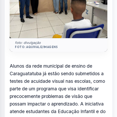
parte de um programa que visa identificar
precocemente problemas de visão que
possam impactar o aprendizado. A iniciativa
atende estudantes da Educação Infantil e do
Ensino Fundamental, com exames realizados
preferencialmente no início do ano letivo.
A ação é resultado da Lei nº 2.798, de 13 de
outubro de 2025, de autoria do vereador e
presidente da Câmara Municipal, Antonio
Carlos Junior, e está sendo implementada em
52 unidades escolares em parceria com a
Secretaria Municipal de Educação.
Para viabilizar o programa, 87 profissionais
da educação foram capacitados para aplicar