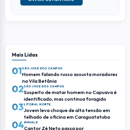
Mais Lidas
01
SÃO JOSE DOS CAMPOS
Homem falando russo assusta moradores
na Vila Betânia
02
SÃO JOSE DOS CAMPOS
Suspeito de matar homem no Capuava é
identificado, mas continua foragido
03
LITORAL NORTE
Jovem leva choque de alta tensão em
telhado de oficina em Caraguatatuba
04
RMVALE
Cantor Zé Neto passa por