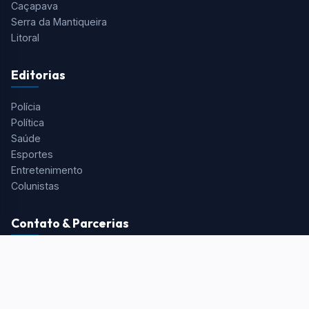
Caçapava
Serra da Mantiqueira
Litoral
Editorias
Polícia
Política
Saúde
Esportes
Entretenimento
Colunistas
Contato & Parcerias
Redação:
redacao@portalaquivale.com.br
Comercial:
comercial@portalaquivale.com.br
Telefone/WhatsApp:
(12) 99725-0898