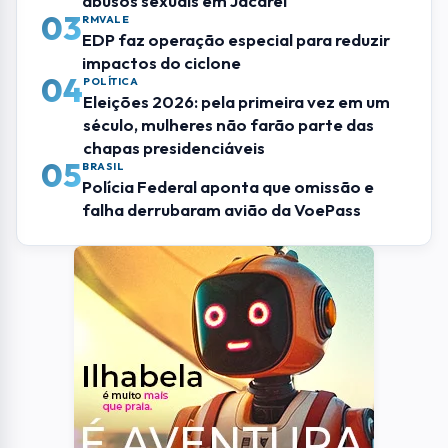
abusos sexuais em Jacareí
03
RMVALE
EDP faz operação especial para reduzir
impactos do ciclone
04
POLÍTICA
Eleições 2026: pela primeira vez em um
século, mulheres não farão parte das
chapas presidenciáveis
05
BRASIL
Polícia Federal aponta que omissão e
falha derrubaram avião da VoePass