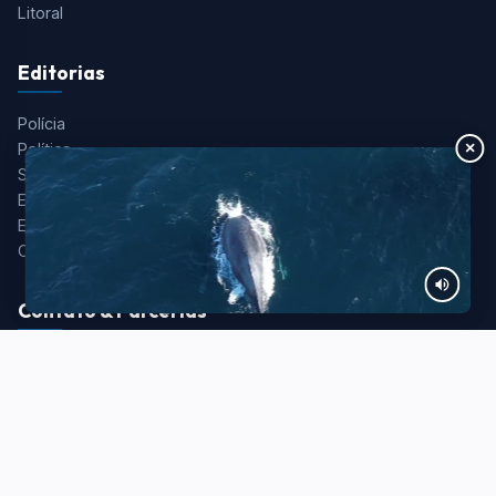
Litoral
Editorias
Polícia
×
Política
Saúde
Esportes
Entretenimento
Colunistas
Contato & Parcerias
Redação:
redacao@portalaquivale.com.br
Comercial:
comercial@portalaquivale.com.br
Telefone/WhatsApp:
(12) 99725-0898
Voltar ao Topo