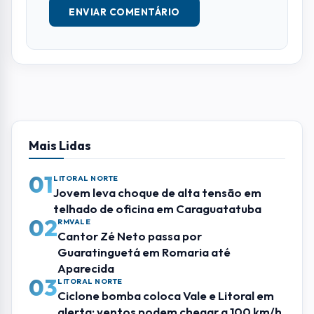
ENVIAR COMENTÁRIO
Mais Lidas
01
LITORAL NORTE
Jovem leva choque de alta tensão em
telhado de oficina em Caraguatatuba
02
RMVALE
Cantor Zé Neto passa por
Guaratinguetá em Romaria até
Aparecida
03
LITORAL NORTE
Ciclone bomba coloca Vale e Litoral em
alerta; ventos podem chegar a 100 km/h