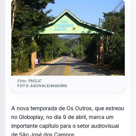
também foi gravada em Visconde de Mauá
(RJ) e no Parque da Pedra Selada (RJ)
Por
Redação
R
Portal AquiVale
Publicado em 17 de abril de 2026
COMPARTILHAR: