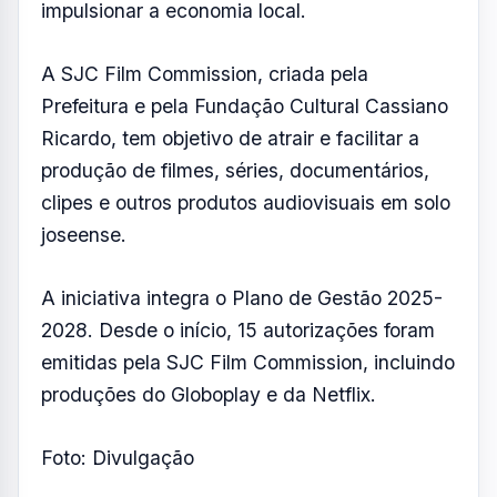
Film Commission, responsável por dar
suporte e emitir liberação para as gravações
ocorridas no distrito de São Francisco Xavier
em maio de 2025. Uma das cenas também
foi gravada na região do Anel Viário, região
central de São José.
Mais de 100 pessoas se hospedaram em
pousadas no distrito, incluindo atores,
produtores, profissionais de iluminação e
demais setores. A movimentação ajudou a
impulsionar a economia local.
A SJC Film Commission, criada pela
Prefeitura e pela Fundação Cultural Cassiano