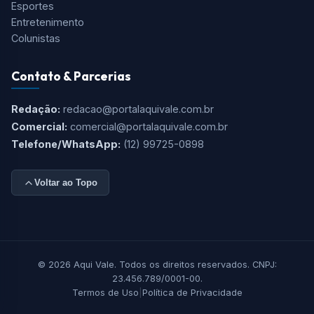
Cidades
São José dos Campos
Taubaté
Jacareí
Caçapava
Serra da Mantiqueira
Litoral
Editorias
Polícia
Política
Saúde
Esportes
Entretenimento
Colunistas
Contato & Parcerias