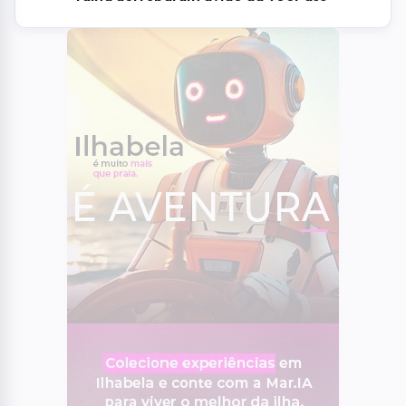
01
GASTRONOMIA
UFRJ oferece capacitação gratuita para
empreendedores da gastronomia em SJC
02
OCORRÊNCIAS
Mãe e filha denunciam líder religioso por
abusos sexuais em Jacareí
03
RMVALE
EDP faz operação especial para reduzir
impactos do ciclone
04
POLÍTICA
Eleições 2026: pela primeira vez em um
século, mulheres não farão parte das
chapas presidenciáveis
05
BRASIL
Polícia Federal aponta que omissão e
falha derrubaram avião da VoePass