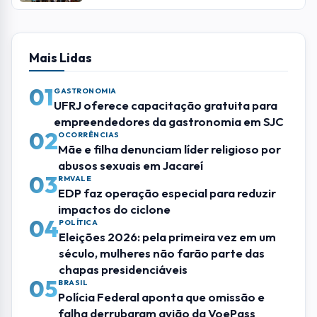
Leia Também
ENTRETENIMENTO
Cine Santana exibe filmes de Alfred
Hitchcock com entrada gratuita em São
José
ENTRETENIMENTO
Bailão dos Idosos é atração gratuita nesta
sexta (24) em Santana em São José
ENTRETENIMENTO
Casa Encantada em SJC tem programação
especial de férias
Mais Lidas