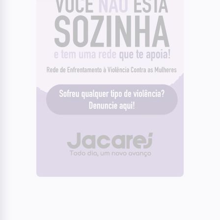
05
ANIMAIS
Hospital Veterinário de São José iniciará
vacinação e microchipagem