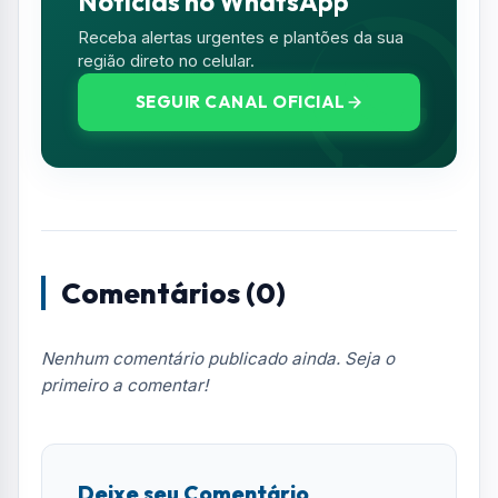
Resumo de Notícias
Receba as atualizações do Vale do Paraíba
diretamente no seu e-mail.
Notícias no WhatsApp
Receba alertas urgentes e plantões da sua
região direto no celular.
SEGUIR CANAL OFICIAL