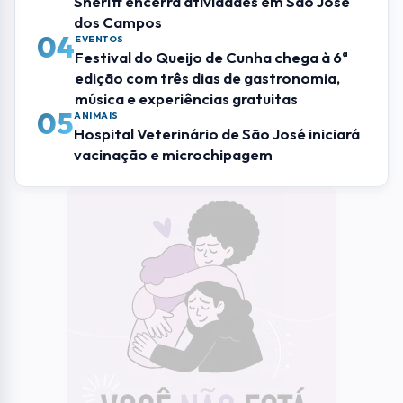
Mais Lidas
01
RMVALE
MC joseense viraliza com rimas sobre
problemas de São José e críticas à
Prefeitura
02
GILBERTO FREITAS
Coluna Social: confira quem marcou
presença nos eventos de Sjcampos
03
SÃO JOSE DOS CAMPOS
Após cinco anos de funcionamento,
Sheriff encerra atividades em São José
dos Campos
04
EVENTOS
Festival do Queijo de Cunha chega à 6ª
edição com três dias de gastronomia,
música e experiências gratuitas