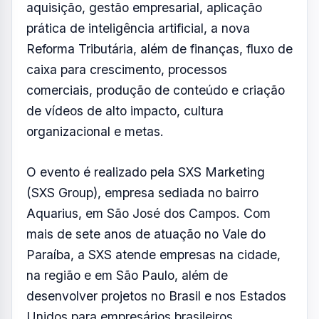
comprados pelo
site do sympla
.
A proposta é reunir tomadores de decisão e
executores em uma experiência imersiva,
com conteúdo aplicável, networking
estruturado e discussões alinhadas aos
desafios atuais das empresas.
A programação foi desenvolvida para
conectar estratégia e operação, abordando
temas como marketing e vendas, canais de
aquisição, gestão empresarial, aplicação
prática de inteligência artificial, a nova
Reforma Tributária, além de finanças, fluxo de
caixa para crescimento, processos