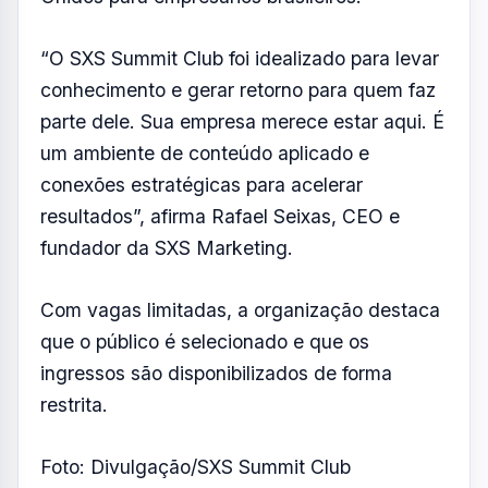
comerciais, produção de conteúdo e criação
de vídeos de alto impacto, cultura
organizacional e metas.
O evento é realizado pela SXS Marketing
(SXS Group), empresa sediada no bairro
Aquarius, em São José dos Campos. Com
mais de sete anos de atuação no Vale do
Paraíba, a SXS atende empresas na cidade,
na região e em São Paulo, além de
desenvolver projetos no Brasil e nos Estados
Unidos para empresários brasileiros.
“O SXS Summit Club foi idealizado para levar
conhecimento e gerar retorno para quem faz
parte dele. Sua empresa merece estar aqui. É