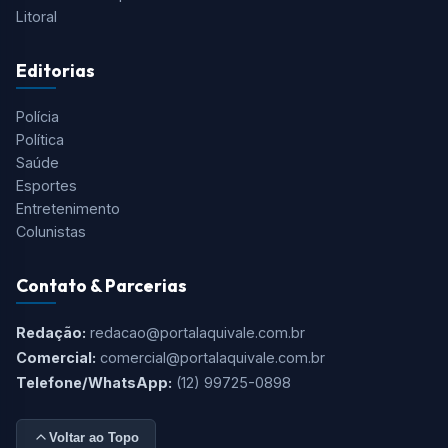
Tudo o que você precisa saber está aqui! O Aqui Vale é o
portal de notícias mais completo do Vale do Paraíba, Serra
da Mantiqueira e Região.
Cidades
São José dos Campos
Taubaté
Jacareí
Caçapava
Serra da Mantiqueira
Litoral
Editorias
Polícia