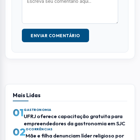
01
GASTRONOMIA
UFRJ oferece capacitação gratuita para
empreendedores da gastronomia em SJC
02
OCORRÊNCIAS
Mãe e filha denunciam líder religioso por
abusos sexuais em Jacareí
03
RMVALE
EDP faz operação especial para reduzir
impactos do ciclone
04
POLÍTICA
Eleições 2026: pela primeira vez em um
século, mulheres não farão parte das
chapas presidenciáveis
05
BRASIL
Polícia Federal aponta que omissão e
falha derrubaram avião da VoePass