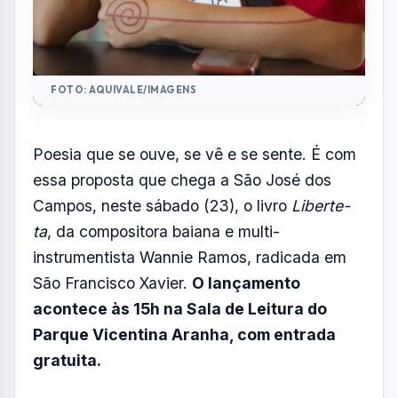
acontece às 15h na Sala de Leitura do
Parque Vicentina Aranha, com entrada
gratuita.
A obra faz parte de uma série de cinco
manuscritos em estilo diário de bordo e se
aproxima da poesia concreta, em que a
palavra é tratada como objeto visual e
sonoro.
O evento combina leitura poética,
escuta guiada com fones e mediação
artística, propondo ao público uma
experiência que vai além da leitura
silenciosa.
Reprodução