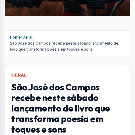
lançamento de livro que
transforma poesia em
toques e sons
"Liberte-ta", da compositora Wannie Ramos, é
lançado gratuitamente no Parque Vicentina
Aranha com leitura poética e audiobook;
programação segue até junho na cidade e em
São Francisco Xavier
Por
Redação
R
Portal AquiVale
Publicado em 23 de maio de 2026
COMPARTILHAR: