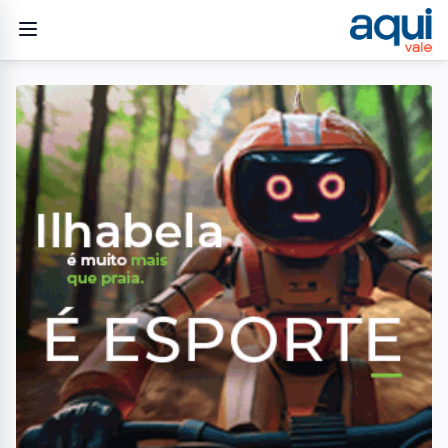
Home
/
Geral
/
São José dos Campos recebe neste sábado lançamento de
livro que transforma poesia em toques e sons
GERAL
São José dos Campos
recebe neste sábado