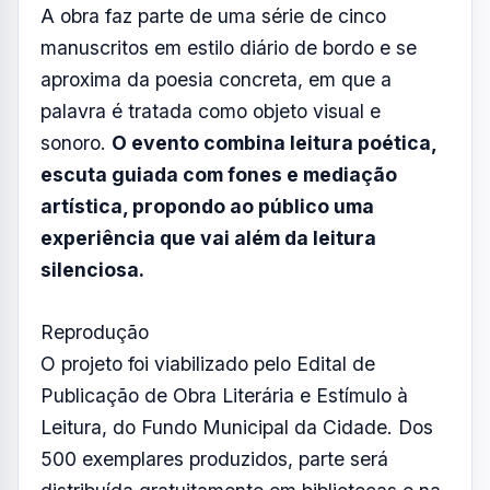
O projeto foi viabilizado pelo Edital de
Publicação de Obra Literária e Estímulo à
Leitura, do Fundo Municipal da Cidade. Dos
500 exemplares produzidos, parte será
distribuída gratuitamente em bibliotecas e na
rede pública de ensino. Os demais serão
comercializados a menos de R$ 15.
A programação segue no domingo (24),
com uma leitura poética no Cine Santana
acompanhada de projeção do vídeo-livro
em Libras. Em 6 de junho, o projeto chega
a São Francisco Xavier com uma oficina
de poesia concreta na Biblioteca Solidária
Sidnei Pereira da Rosa, voltada para
maiores de 12 anos, das 10h às 12h. Todas