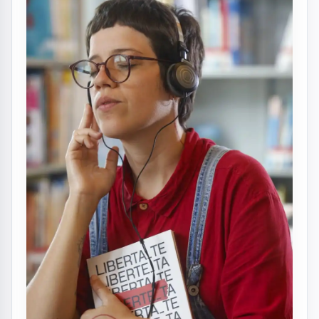
FOTO: AQUIVALE/IMAGENS
Poesia que se ouve, se vê e se sente. É com
essa proposta que chega a São José dos
Campos, neste sábado (23), o livro
Liberte-
ta
, da compositora baiana e multi-
instrumentista Wannie Ramos, radicada em
São Francisco Xavier.
O lançamento