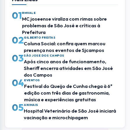
01
RMVALE
MC joseense viraliza com rimas sobre
problemas de São José e críticas à
Prefeitura
02
GILBERTO FREITAS
Coluna Social: confira quem marcou
presença nos eventos de Sjcampos
03
SÃO JOSE DOS CAMPOS
Após cinco anos de funcionamento,
Sheriff encerra atividades em São José
dos Campos
04
EVENTOS
Festival do Queijo de Cunha chega à 6ª
edição com três dias de gastronomia,
música e experiências gratuitas
05
ANIMAIS
Hospital Veterinário de São José iniciará
vacinação e microchipagem