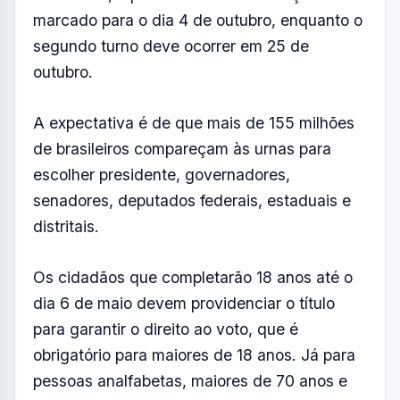
dia 6 de maio devem providenciar o título
para garantir o direito ao voto, que é
obrigatório para maiores de 18 anos. Já para
pessoas analfabetas, maiores de 70 anos e
jovens de 16 e 17 anos, o voto é facultativo.
Adolescentes a partir de 15 anos já podem
solicitar o título de eleitor, mas só estarão
aptos a votar caso completem 16 anos até a
data da eleição.
Como emitir o título
presencial no cartório em São
José