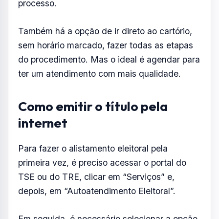
primeira vez, é preciso acessar o portal do
TSE ou do TRE, clicar em “Serviços” e,
depois, em “Autoatendimento Eleitoral”.
Em seguida, é necessário selecionar a opção
“Título Eleitoral” e clicar em “Tire seu título
eleitoral”. Depois, basta preencher as
informações solicitadas e enviar os arquivos
necessários:
foto do rosto;
selfie segurando, ao lado da face, o
documento oficial de identificação;
cópia digitalizada ou foto do documento
de identificação;