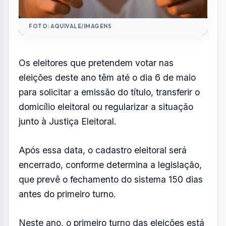
encerrado, conforme determina a legislação,
que prevê o fechamento do sistema 150 dias
antes do primeiro turno.
Neste ano, o primeiro turno das eleições está
marcado para o dia 4 de outubro, enquanto o
segundo turno deve ocorrer em 25 de
outubro.
A expectativa é de que mais de 155 milhões
de brasileiros compareçam às urnas para
escolher presidente, governadores,
senadores, deputados federais, estaduais e
distritais.
Os cidadãos que completarão 18 anos até o