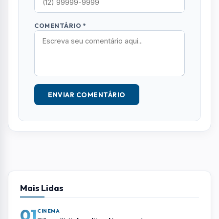
Mais Lidas
01
CINEMA
Filme “Michael” volta aos cinemas em
sessão especial no aniversário do Rei do
Pop
02
RMVALE
Vale do Paraíba registra mais de 5,1 mil
violações de direitos contra mulheres em
2026
03
LITORAL NORTE
Biblioteca de Ilhabela recebe contação
de histórias gratuita nesta terça-feira
(11)
04
RMVALE
MC joseense viraliza com rimas sobre
problemas de São José e críticas à
Prefeitura
GILBERTO FREITAS