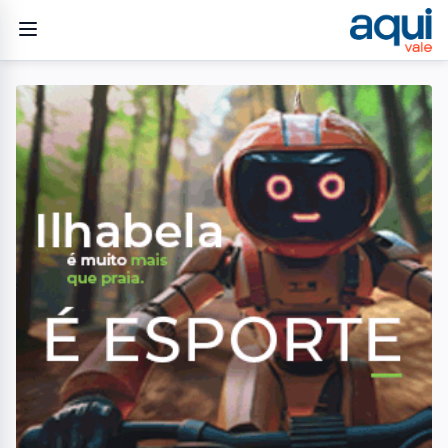
Home
/
Geral
/
Prazo para tirar e transferir título de eleitor termina em maio
GERAL
Prazo para tirar e
transferir título de eleitor