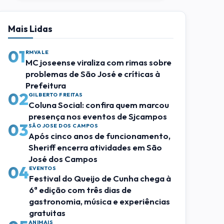
Mais Lidas
01
RMVALE
MC joseense viraliza com rimas sobre
problemas de São José e críticas à
Prefeitura
02
GILBERTO FREITAS
Coluna Social: confira quem marcou
presença nos eventos de Sjcampos
03
SÃO JOSE DOS CAMPOS
Após cinco anos de funcionamento,
Sheriff encerra atividades em São
José dos Campos
04
EVENTOS
Festival do Queijo de Cunha chega à
6ª edição com três dias de
gastronomia, música e experiências
gratuitas
ANIMAIS