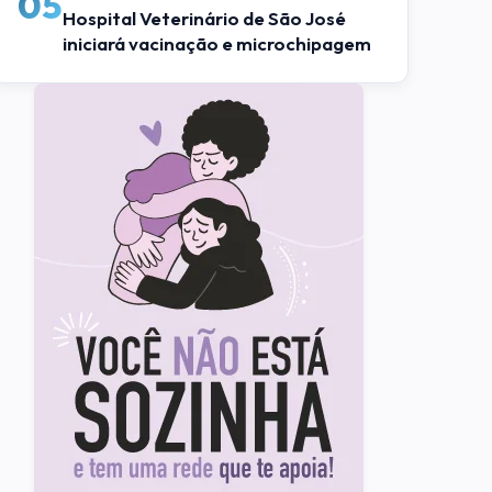
05
Hospital Veterinário de São José
iniciará vacinação e microchipagem