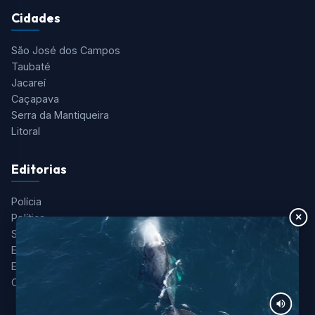
Cidades
São José dos Campos
Taubaté
Jacareí
Caçapava
Serra da Mantiqueira
Litoral
Editorias
Polícia
×
Política
Saúde
Esportes
Entretenimento
Colunistas