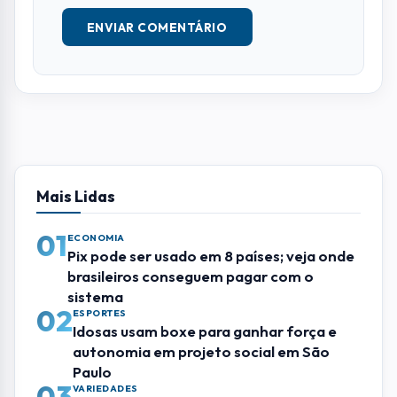
sistema
02
ESPORTES
Idosas usam boxe para ganhar força e
autonomia em projeto social em São
Paulo
03
VARIEDADES
Surfista se despede da cadela no mar e
emociona internautas
04
ENTRETENIMENTO
10 músicas que só viraram hits por causa
das novelas brasileiras
05
GASTRONOMIA
Pizza metade pudim e metade camarão
viraliza na web