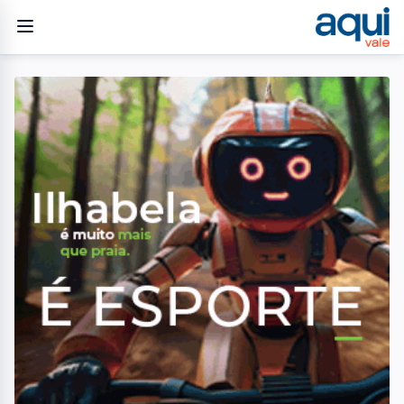
Home
/
Geral
/
ONG do Vale do Paraíba lança cartilha para reduzir abandono
escolar causado por discriminação e bullying
GERAL
ONG do Vale do Paraíba
lança cartilha para reduzir