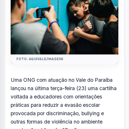
voltada a educadores com orientações
práticas para reduzir a evasão escolar
provocada por discriminação, bullying e
outras formas de violência no ambiente
escolar. A publicação "Confie na
Diversidade" é das Mães pela Diversidade e
tem distribuição iniciada pelas escolas
públicas e particulares da região, com
patrocínio da Alstom Foundation.
Os dados que motivaram a iniciativa são
expressivos. Segundo a Pesquisa Nacional
de Saúde Escolar (PeNSE 2024), 14% dos
estudantes afirmam se sentir inseguros na
escola.
O IBGE aponta que quase 9 milhões
de jovens brasileiros não concluíram o