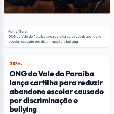
abandono escolar causado
por discriminação e
bullying
Publicação das Mães pela Diversidade chega
primeiro às escolas da região e aponta que
82% das pessoas trans abandonam a escola
antes de concluir a educação básica
Por
Redação
R
Portal AquiVale
Publicado em 28 de junho de 2026
COMPARTILHAR: