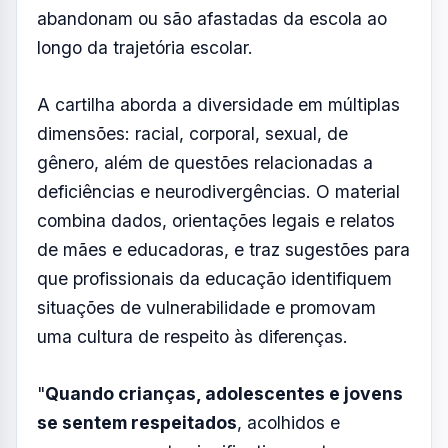
uma cultura de respeito às diferenças.
"
Quando crianças, adolescentes e jovens
se sentem respeitados
, acolhidos e
seguros, aumenta significativamente a
chance de continuarem seus estudos", afirma
Márcia de Oliveira, coordenadora das Mães
pela Diversidade no Vale do Paraíba e
professora.
Nesta primeira etapa, o material será
encaminhado apenas às escolas que
manifestarem interesse. Em seguida, a
distribuição será ampliada para todo o país.
A
cartilha também está disponível
gratuitamente no
site da organização.