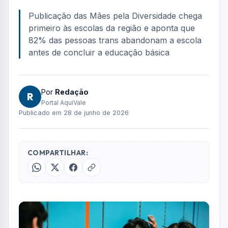
FOTO: AQUIVALE/IMAGENS
Uma ONG com atuação no Vale do Paraíba
lançou na última terça-feira (23) uma cartilha