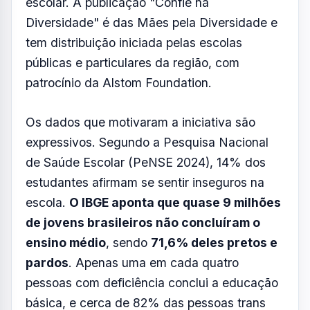
ensino médio
, sendo
71,6% deles pretos e
pardos
. Apenas uma em cada quatro
pessoas com deficiência conclui a educação
básica, e cerca de 82% das pessoas trans
abandonam ou são afastadas da escola ao
longo da trajetória escolar.
A cartilha aborda a diversidade em múltiplas
dimensões: racial, corporal, sexual, de
gênero, além de questões relacionadas a
deficiências e neurodivergências. O material
combina dados, orientações legais e relatos
de mães e educadoras, e traz sugestões para
que profissionais da educação identifiquem
situações de vulnerabilidade e promovam