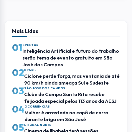
feijoada especial pelos 113 anos da AESJ
04
OCORRÊNCIAS
Mulher é arrastada no capô de carro
durante briga em São José
05
LITORAL NORTE
Cinema de Ilhabela terá sessões
gratuitas de "Michael", "Jurassic World:
Recomeço" e "Como Treinar o Seu
Dragão"