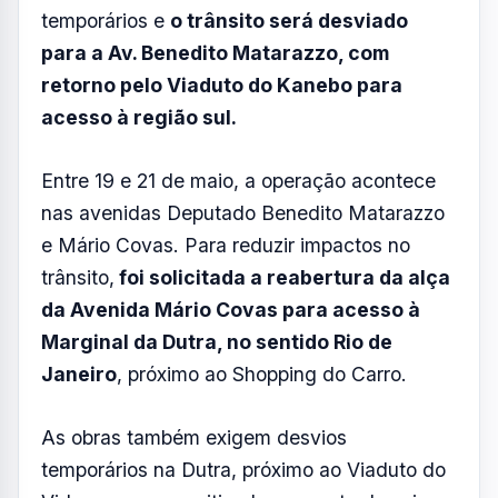
Janeiro
, próximo ao Shopping do Carro.
As obras também exigem desvios
temporários na Dutra, próximo ao Viaduto do
Vidoca, para permitir o lançamento das vigas
da nova estrutura.
Agentes da CCR irão
orientar os motoristas e monitorar a
segurança viária nos pontos de
intervenção.
Por isso, a concessionária orienta que os
condutores
planejem os deslocamentos
com antecedência, respeitem a
sinalização provisória e,
sempre que
possível, façam uso de rotas alternativas
durante os períodos de interdição.