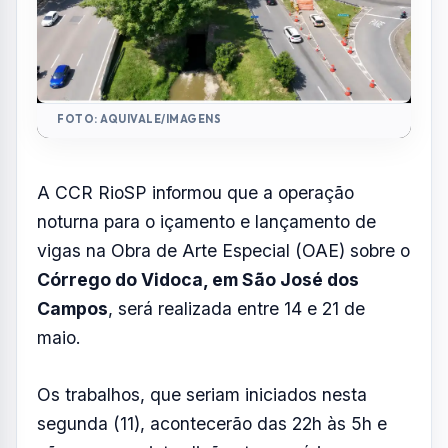
maio.
Os trabalhos, que seriam iniciados nesta
segunda (11), acontecerão das 22h às 5h e
vão provocar interdições temporárias em
algumas vias de São José. A operação faz
parte do projeto de ampliação da capacidade
da Via Dutra e vão impactar trechos das
avenidas
Jorge Zarur, Deputado Benedito
Matarazzo e Mário Covas.
De acordo com a concessionária, os
trabalhos serão realizados em dias úteis
(14,
15, 18, 19, 20 e 21 de maio)
, mas poderão ser
remarcados em caso de chuva ou
necessidade operacional.