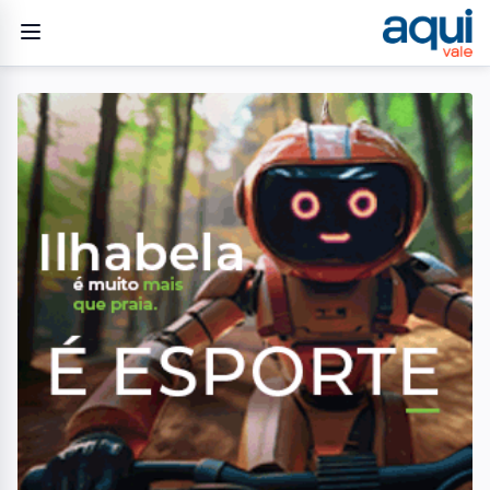
Home
/
Geral
/
Obras da CCR RioSP no Córrego Vidoca serão realizadas em
nova data
GERAL
Obras da CCR RioSP no
Córrego Vidoca serão