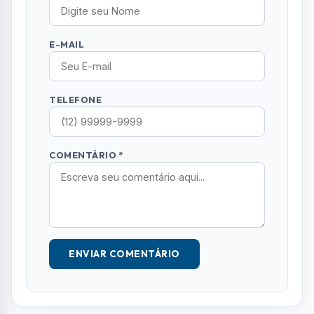
ENVIAR COMENTÁRIO
Mais Lidas
01
EVENTOS
Inteligência Artificial e futuro do trabalho
serão tema de evento gratuito em São
José dos Campos
02
BRASIL
Ciclone perde força, mas ventania de até
90 km/h ainda ameaça Sul e Sudeste
03
SÃO JOSE DOS CAMPOS
Clube de Campo Santa Rita recebe