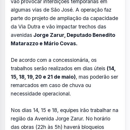
Nos dias 14, 15 e 18, equipes irão trabalhar na
região da Avenida Jorge Zarur. No horário
das obras (22h às 5h) haverá bloqueios
temporários e
o trânsito será desviado
para a Av. Benedito Matarazzo, com
retorno pelo Viaduto do Kanebo para
acesso à região sul.
Entre 19 e 21 de maio, a operação acontece
nas avenidas Deputado Benedito Matarazzo
e Mário Covas. Para reduzir impactos no
trânsito,
foi solicitada a reabertura da alça
da Avenida Mário Covas para acesso à
Marginal da Dutra, no sentido Rio de