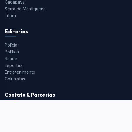
Caçapava
Serra da Mantiqueira
Litoral
Editorias
Polícia
Política
Saúde
Esportes
Entretenimento
Colunistas
Contato & Parcerias
Redação:
redacao@portalaquivale.com.br
Comercial:
comercial@portalaquivale.com.br
Telefone/WhatsApp:
(12) 99725-0898