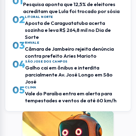
01
Pesquisa aponta que 12,5% de eleitores
acreditam que Lula foi trocado por sósia
02
LITORAL NORTE
Aposta de Caraguatatuba acerta
sozinha e leva R$ 264,8 mil no Dia de
Sorte
03
RMVALE
Câmara de Jambeiro rejeita denúncia
contra prefeito Aries Marioto
04
SÃO JOSE DOS CAMPOS
Galho cai em ônibus e interdita
parcialmente Av. José Longo em São
José
05
CLIMA
Vale do Paraíba entra em alerta para
tempestades e ventos de até 60 km/h