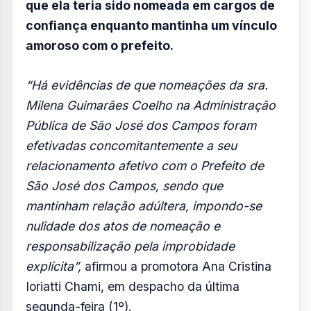
FOTO: AQUIVALE/IMAGENS
O Ministério Público de São Paulo (MPSP)
protocolou no dia 1º de junho uma ação por
improbidade administrativa contra Anderson
Farias (PSD), e a enfermeira Milena Coelho,
servidora do município, após suspeitas de
que ela teria sido nomeada em cargos de
confiança enquanto mantinha um vínculo
amoroso com o prefeito.