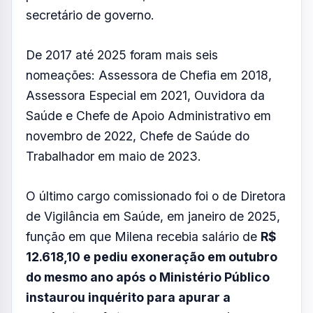
requisitou à Prefeitura informações
detalhadas sobre a atuação da enfermeira,
que ocupou sete cargos comissionados
diferentes
na Secretaria de Saúde.
A primeira nomeação ocorreu em 25 de
setembro de 2017, quando ela foi
comissionada para ser chefe da Unidade
de Atenção Integral à Saúde Mental, na
região sul.
À época, Felício Ramuth era
prefeito de São José, e Anderson era o
secretário de governo.
De 2017 até 2025 foram mais seis
nomeações: Assessora de Chefia em 2018,