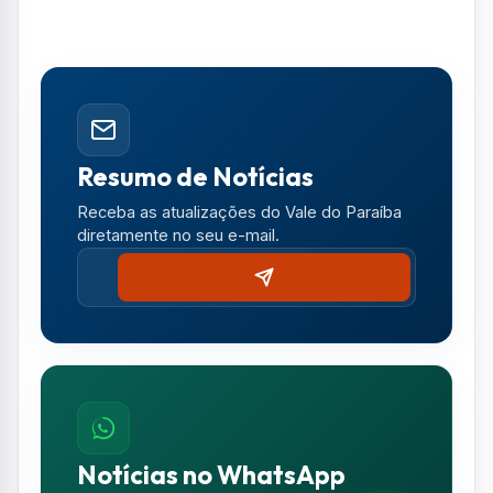
atendeu a todos os requisitos legais e
critérios técnicos, sendo fruto de mérito
profissional e dedicação ao serviço
público"
, disse Milena, quando pediu a
exoneração do último cargo.
O texto ainda afirma que a data de início do
relacionamento adúltero é desconhecida,
mas que há evidências de que ambos
mantinham relações íntimas desde 2023.