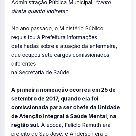
contratos com o Estado.
O pedido ainda
inclui a quebra de sigilo, além da
verificação da geolocalização do
aparelho de telefone da servidora.
Para a promotora, embora não haja vínculo
formal de casamento, “é inegável que a
posição de companheira de fato, amante,
concubina, ou parceira amorosa, igualmente
impede nomeações comissionadas ou o
exercício de funções de confiança frente à
Administração Pública Municipal,
“tanto
direta quanto indireta”.
No ano passado, o Ministério Público