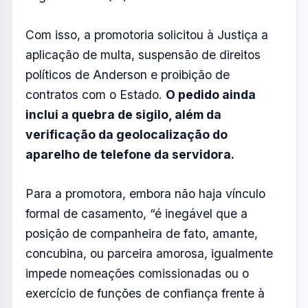
“Há evidências de que nomeações da sra.
Milena Guimarães Coelho na Administração
Pública de São José dos Campos foram
efetivadas concomitantemente a seu
relacionamento afetivo com o Prefeito de
São José dos Campos, sendo que
mantinham relação adúltera, impondo-se
nulidade dos atos de nomeação e
responsabilização pela improbidade
explícita”,
afirmou a promotora Ana Cristina
Ioriatti Chami, em despacho da última
segunda-feira (1º).
Com isso, a promotoria solicitou à Justiça a
aplicação de multa, suspensão de direitos
políticos de Anderson e proibição de