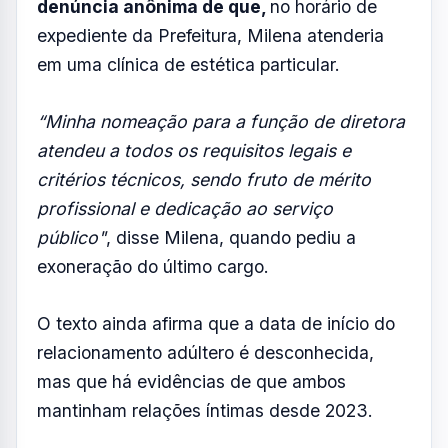
Assessora Especial em 2021, Ouvidora da
Saúde e Chefe de Apoio Administrativo em
novembro de 2022, Chefe de Saúde do
Trabalhador em maio de 2023.
O último cargo comissionado foi o de Diretora
de Vigilância em Saúde, em janeiro de 2025,
função em que Milena recebia salário de
R$
12.618,10 e pediu exoneração em outubro
do mesmo ano após o Ministério Público
instaurou inquérito para apurar a
denúncia anônima de que,
no horário de
expediente da Prefeitura, Milena atenderia
em uma clínica de estética particular.
“Minha nomeação para a função de diretora