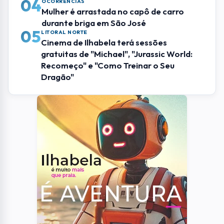
Mais Lidas
01
EVENTOS
Inteligência Artificial e futuro do trabalho
serão tema de evento gratuito em São
José dos Campos
02
BRASIL
Ciclone perde força, mas ventania de até
90 km/h ainda ameaça Sul e Sudeste
03
SÃO JOSE DOS CAMPOS
Clube de Campo Santa Rita recebe
feijoada especial pelos 113 anos da AESJ
04
OCORRÊNCIAS
Mulher é arrastada no capô de carro
durante briga em São José
05
LITORAL NORTE
Cinema de Ilhabela terá sessões
gratuitas de "Michael", "Jurassic World: