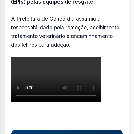
diferentes cômodos.
O relatório também apontou que havia telas
cortadas nas janelas, o que teria facilitado a
fuga de parte dos gatos.
Durante a operação, foram encontrados
animais debilitados, doentes e feridos.
O
documento destacou ainda riscos
sanitários no local e a necessidade de uso
de equipamentos de proteção individual
(EPIs) pelas equipes de resgate.
A Prefeitura de Concórdia assumiu a
responsabilidade pela remoção, acolhimento,
tratamento veterinário e encaminhamento