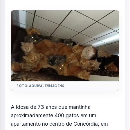
apresentava condições insalubres, com
acúmulo de fezes, urina e sangue em
diferentes cômodos
Por
Redação
R
Portal AquiVale
Publicado em 18 de junho de 2026
COMPARTILHAR: