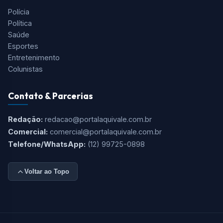
Cidades
São José dos Campos
Taubaté
Jacareí
Caçapava
Serra da Mantiqueira
Litoral
Editorias
Polícia
Política
Saúde
Esportes
Entretenimento