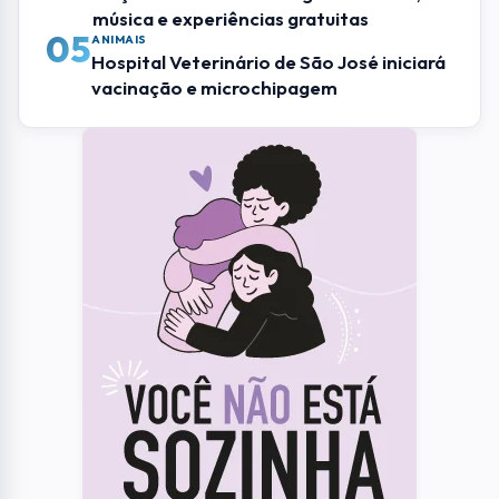
01
RMVALE
MC joseense viraliza com rimas sobre
problemas de São José e críticas à
Prefeitura
02
GILBERTO FREITAS
Coluna Social: confira quem marcou
presença nos eventos de Sjcampos
03
SÃO JOSE DOS CAMPOS
Após cinco anos de funcionamento,
Sheriff encerra atividades em São José
dos Campos
04
EVENTOS
Festival do Queijo de Cunha chega à 6ª
edição com três dias de gastronomia,
música e experiências gratuitas
05
ANIMAIS
Hospital Veterinário de São José iniciará
vacinação e microchipagem