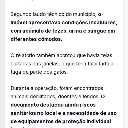
O procedimento foi encaminhado ao
Judiciário, que agora repassará o caso ao
Ministério Público para análise e adoção
das medidas cabíveis.
O caso dos felinos acumulados ganhou
repercussão nacional após uma operação
envolvendo a Prefeitura de Concórdia, o
Ministério Público e outros órgãos, que
cumpriram decisão judicial autorizando a
entrada no imóvel diante da suspeita de
acumulação de animais.
Segundo laudo técnico do município,
o
imóvel apresentava condições insalubres,
com acúmulo de fezes, urina e sangue em