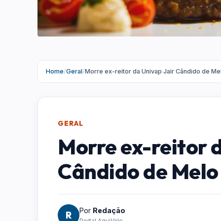
Home
/
Geral
/
Morre ex-reitor da Univap Jair Cândido de Me
GERAL
Morre ex-reitor 
Cândido de Melo
Por
Redação
R
Portal AquiVale