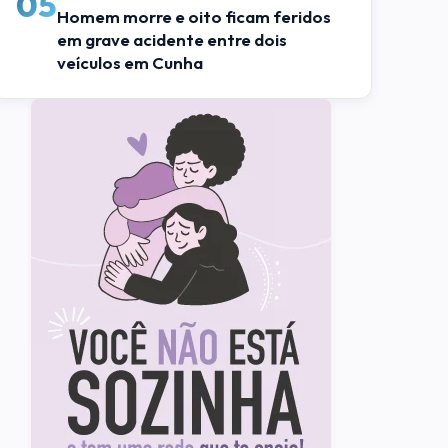
05
Homem morre e oito ficam feridos
em grave acidente entre dois
veículos em Cunha