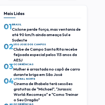
Mais Lidas
01
BRASIL
Ciclone perde força, mas ventania de
até 90 km/h ainda ameaça Sul e
Sudeste
02
SÃO JOSE DOS CAMPOS
Clube de Campo Santa Rita recebe
feijoada especial pelos 113 anos da
AESJ
03
OCORRÊNCIAS
Mulher é arrastada no capô de carro
durante briga em São José
04
LITORAL NORTE
Cinema de Ilhabela terá sessões
gratuitas de "Michael", "Jurassic
World: Recomeço" e "Como Treinar
o Seu Dragão"
OCORRÊNCIAS