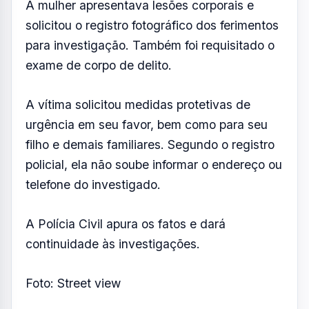
No episódio mais recente, a vítima informou
que o suspeito assumiu a direção de seu
veículo de forma forçada, utilizando força
física e técnicas de imobilização, colocando
sua segurança em risco.
Posteriormente, ao chegarem à residência,
ela afirma ter sido retirada do automóvel
mediante violência, enquanto o homem
deixou o local conduzindo o veículo.
A mulher apresentava lesões corporais e
solicitou o registro fotográfico dos ferimentos
para investigação. Também foi requisitado o
exame de corpo de delito.