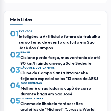
Leia Também
OCORRÊNCIAS
Mulher é arrastada no capô de carro
durante briga em São José
OCORRÊNCIAS
Homem morre e oito ficam feridos em
grave acidente entre dois veículos em
Cunha
OCORRÊNCIAS
Idoso perde controle do carro e invade
calçada ao sair de supermercado em São
José
Mais Lidas