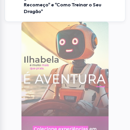
01
EVENTOS
Inteligência Artificial e futuro do trabalho
serão tema de evento gratuito em São
José dos Campos
02
BRASIL
Ciclone perde força, mas ventania de até
90 km/h ainda ameaça Sul e Sudeste
03
SÃO JOSE DOS CAMPOS
Clube de Campo Santa Rita recebe
feijoada especial pelos 113 anos da AESJ
04
OCORRÊNCIAS
Mulher é arrastada no capô de carro
durante briga em São José
05
LITORAL NORTE
Cinema de Ilhabela terá sessões
gratuitas de "Michael", "Jurassic World:
Recomeço" e "Como Treinar o Seu
Dragão"