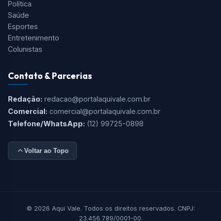
Cidades
São José dos Campos
Taubaté
Jacareí
Caçapava
Serra da Mantiqueira
Litoral
Editorias
Polícia
Política
Saúde
Esportes
Entretenimento
Colunistas