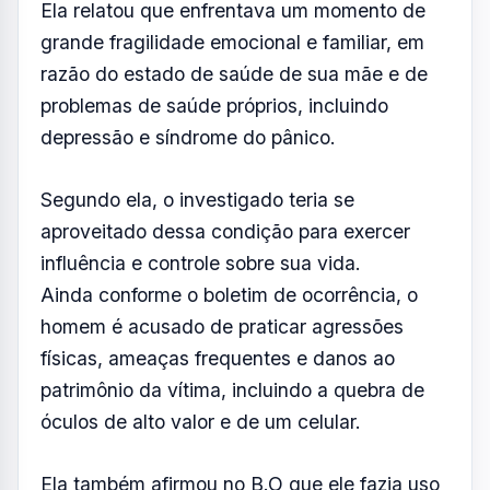
de ocorrência (B.O), o relacionamento teve
início há cerca de três meses. Nesse período,
o homem teria conquistado sua confiança ao
se apresentar como advogado, embora fosse
apenas estudante de Direito.
A mulher afirma que com o tempo ele passou
a exercer controle sobre sua rotina, adotando
comportamento possessivo, intimidatório e
violento.
Ela relatou que enfrentava um momento de
grande fragilidade emocional e familiar, em
razão do estado de saúde de sua mãe e de
problemas de saúde próprios, incluindo