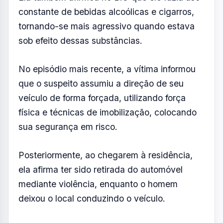
depressão e síndrome do pânico.
Segundo ela, o investigado teria se
aproveitado dessa condição para exercer
influência e controle sobre sua vida.
Ainda conforme o boletim de ocorrência, o
homem é acusado de praticar agressões
físicas, ameaças frequentes e danos ao
patrimônio da vítima, incluindo a quebra de
óculos de alto valor e de um celular.
Ela também afirmou no B.O que ele fazia uso
constante de bebidas alcoólicas e cigarros,
tornando-se mais agressivo quando estava
sob efeito dessas substâncias.