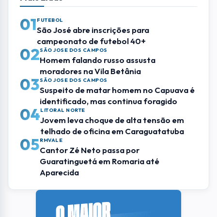
01
FUTEBOL
São José abre inscrições para
campeonato de futebol 40+
02
SÃO JOSE DOS CAMPOS
Homem falando russo assusta
moradores na Vila Betânia
03
SÃO JOSE DOS CAMPOS
Suspeito de matar homem no Capuava é
identificado, mas continua foragido
04
LITORAL NORTE
Jovem leva choque de alta tensão em
telhado de oficina em Caraguatatuba
05
RMVALE
Cantor Zé Neto passa por
Guaratinguetá em Romaria até
Aparecida