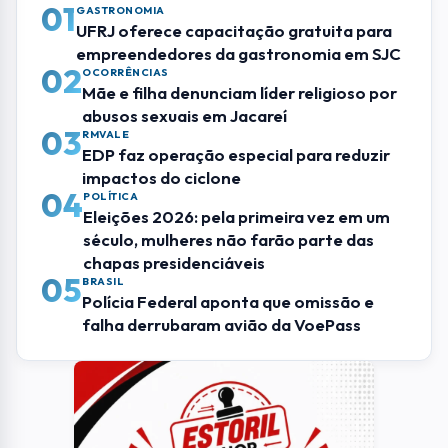
01
GASTRONOMIA
UFRJ oferece capacitação gratuita para
empreendedores da gastronomia em SJC
02
OCORRÊNCIAS
Mãe e filha denunciam líder religioso por
abusos sexuais em Jacareí
03
RMVALE
EDP faz operação especial para reduzir
impactos do ciclone
04
POLÍTICA
Eleições 2026: pela primeira vez em um
século, mulheres não farão parte das
chapas presidenciáveis
05
BRASIL
Polícia Federal aponta que omissão e
falha derrubaram avião da VoePass