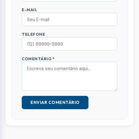
ENVIAR COMENTÁRIO
Mais Lidas
01
SAÚDE
Dia Nacional de Combate ao Colesterol:
endocrinologista explica cuidados
02
MUNDO
Policial se disfarça de arbusto e flagra 74
motoristas usando celular ao volante em
apenas seis horas
03
SÃO JOSE DOS CAMPOS
Lula visita INPE e elogia estrutura, além
de criticar tarifas dos EUA