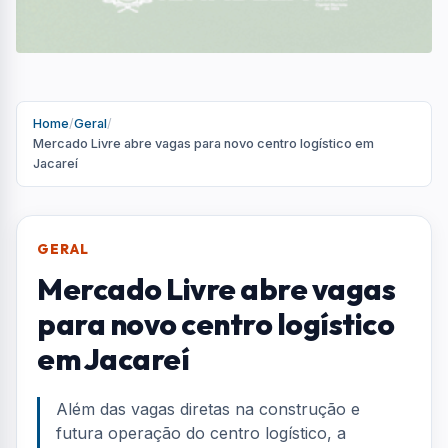
em Jacareí
Além das vagas diretas na construção e
futura operação do centro logístico, a
expectativa é que o empreendimento
movimente setores como transporte,
alimentação, comércio e serviços, ampliando
a geração de renda no município
Por
Redação
R
Portal AquiVale
Publicado em 04 de maio de 2026
COMPARTILHAR: