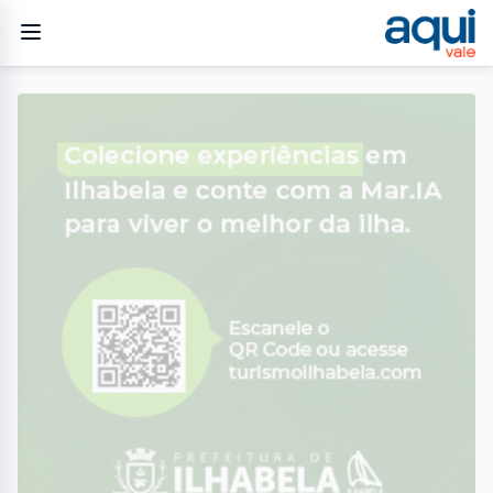
Home
/
Geral
/
Mercado Livre abre vagas para novo centro logístico em
Jacareí
GERAL
Mercado Livre abre vagas
para novo centro logístico