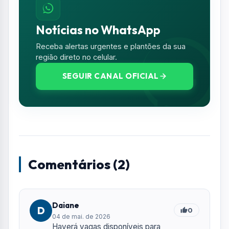
Daiane
D
0
04 de mai. de 2026
Haverá vagas disponíveis para
Farmacêuticos também?
Marcos Moraes Ferreira de Araújo
M
05 de mai. de 2026
0
eu Marcos Moraes Ferreira de Araújo
gostaria de fazer parte dessa equipe
Deixe seu Comentário