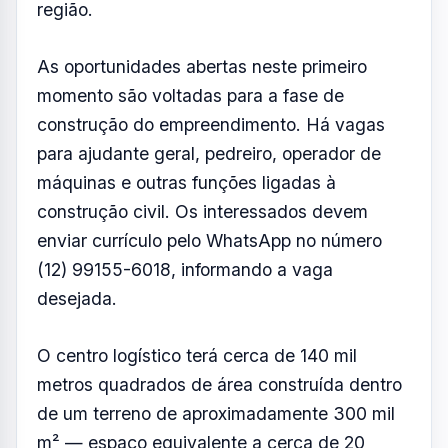
O centro logístico terá cerca de 140 mil
metros quadrados de área construída dentro
de um terreno de aproximadamente 300 mil
m² — espaço equivalente a cerca de 20
campos de futebol. A estrutura ficará próxima
às rodovias Presidente Dutra e Carvalho
Pinto, consideradas estratégicas para o
transporte e distribuição de mercadorias.
Além das vagas diretas na construção e
futura operação do centro logístico, a
expectativa é que o empreendimento
movimente setores como transporte,
alimentação, comércio e serviços, ampliando
a geração de renda no município.