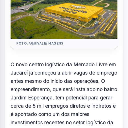
Jardim Esperança, tem potencial para gerar
cerca de 5 mil empregos diretos e indiretos e
é apontado como um dos maiores
investimentos recentes no setor logístico da
região.
As oportunidades abertas neste primeiro
momento são voltadas para a fase de
construção do empreendimento. Há vagas
para ajudante geral, pedreiro, operador de
máquinas e outras funções ligadas à
construção civil. Os interessados devem
enviar currículo pelo WhatsApp no número
(12) 99155-6018, informando a vaga
desejada.