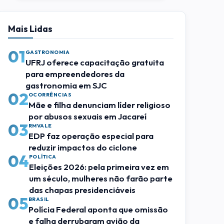
Mais Lidas
01
GASTRONOMIA
UFRJ oferece capacitação gratuita
para empreendedores da
gastronomia em SJC
02
OCORRÊNCIAS
Mãe e filha denunciam líder religioso
por abusos sexuais em Jacareí
03
RMVALE
EDP faz operação especial para
reduzir impactos do ciclone
04
POLÍTICA
Eleições 2026: pela primeira vez em
um século, mulheres não farão parte
das chapas presidenciáveis
05
BRASIL
Polícia Federal aponta que omissão
e falha derrubaram avião da