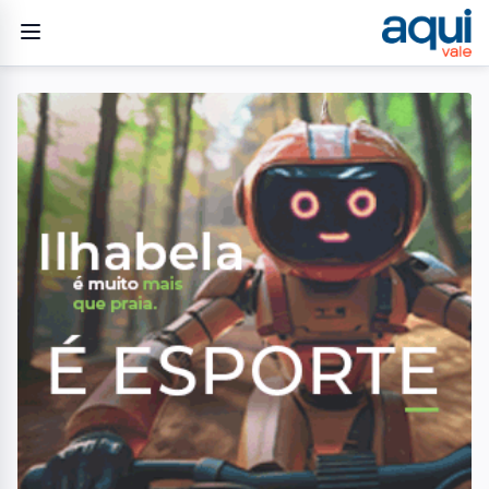
Home
/
Geral
/
Lula tenta afastar Toffoli e blindar Moraes em meio a denúncias
GERAL
Lula tenta afastar Toffoli e
blindar Moraes em meio a