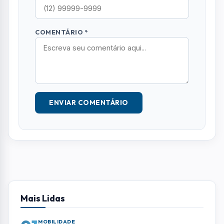
Mais Lidas
01
MOBILIDADE
Prefeitura avança com primeira fase da
duplicação da Av. Malek Assad, em Jacareí
02
CULTURA
São José dos Campos terá espetáculo
em homenagem a Belchior
03
EVENTOS
Inteligência Artificial e futuro do
trabalho serão tema de evento gratuito
em São José dos Campos
04
BRASIL
Ciclone perde força, mas ventania de até
90 km/h ainda ameaça Sul e Sudeste
05
SÃO JOSE DOS CAMPOS
Clube de Campo Santa Rita recebe
feijoada especial pelos 113 anos da AESJ