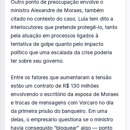
e trocas de mensagens com Vorcaro no dia
da primeira prisão do banqueiro. Em uma
delas, o empresário questiona se o ministro
havia conseguido “bloquear” algo — ponto
ainda não esclarecido.
Aliados do presidente afirmam que há duas
razões principais para essa estratégia de
defesa: a gratidão pela condução de
julgamentos considerados decisivos e a
avaliação de que o governo está diretamente
associado à atuação de Moraes, o que
ampliaria os efeitos políticos de uma crise no
Judiciário.