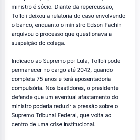
ministro poderia reduzir a pressão sobre o
Supremo Tribunal Federal, que volta ao
centro de uma crise institucional.
Outro ponto de preocupação envolve o
ministro Alexandre de Moraes, também
citado no contexto do caso. Lula tem dito a
interlocutores que pretende protegê-lo, tanto
pela atuação em processos ligados à
tentativa de golpe quanto pelo impacto
político que uma escalada da crise poderia
ter sobre seu governo.
Entre os fatores que aumentaram a tensão
estão um contrato de R$ 130 milhões
envolvendo o escritório da esposa de Moraes