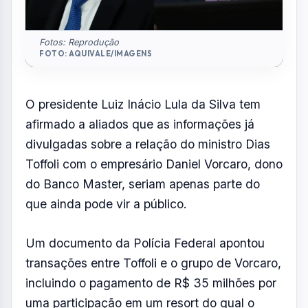
Um documento da Polícia Federal apontou
transações entre Toffoli e o grupo de Vorcaro,
incluindo o pagamento de R$ 35 milhões por
uma participação em um resort do qual o
ministro é sócio. Diante da repercussão,
Toffoli deixou a relatoria do caso envolvendo
o banco, enquanto o ministro Edson Fachin
arquivou o processo que questionava a
suspeição do colega.
Indicado ao Supremo por Lula, Toffoli pode
permanecer no cargo até 2042, quando
completa 75 anos e terá aposentadoria
compulsória. Nos bastidores, o presidente
defende que um eventual afastamento do