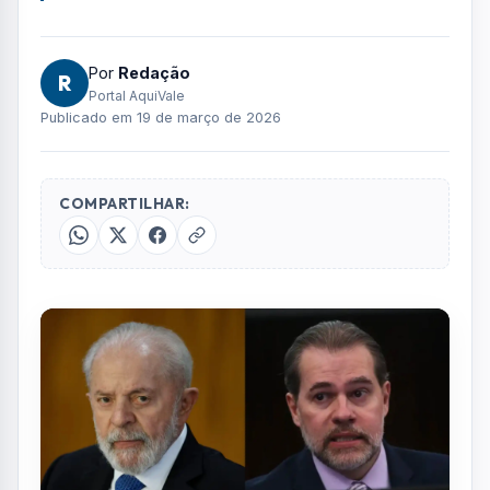
Fotos: Reprodução
FOTO: AQUIVALE/IMAGENS
O presidente Luiz Inácio Lula da Silva tem
afirmado a aliados que as informações já
divulgadas sobre a relação do ministro Dias
Toffoli com o empresário Daniel Vorcaro, dono
do Banco Master, seriam apenas parte do
que ainda pode vir a público.