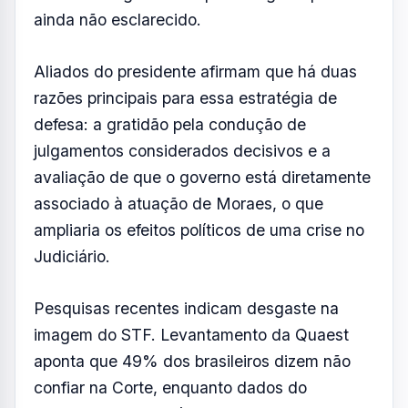
Pesquisas recentes indicam desgaste na
imagem do STF. Levantamento da Quaest
aponta que 49% dos brasileiros dizem não
confiar na Corte, enquanto dados do
Datafolha mostram índice recorde de
desconfiança. Já pesquisa da Meio/Ideia
indica que 44% dos entrevistados têm maior
propensão a votar em candidatos ao Senado
que defendem o impeachment de ministros
do Supremo.
Esse cenário pode impactar diretamente o
ambiente político e eleitoral, beneficiando
adversários como Flávio Bolsonaro e
pressionando ainda mais o governo.