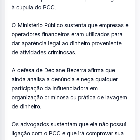
de dinheiro.
Os advogados sustentam que ela não possui
ligação com o PCC e que irá comprovar sua
inocência durante o andamento do processo.
Com o recebimento da denúncia pela Justiça,
os acusados passam oficialmente à condição
de réus. A partir de agora, o processo entra
na fase de instrução, quando serão
produzidas provas, ouvidas testemunhas e
apresentadas as teses de acusação e defesa
antes de uma eventual sentença.
Foto: Reprodução / Instagram