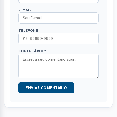
ENVIAR COMENTÁRIO
Mais Lidas
01
RMVALE
MC joseense viraliza com rimas sobre
problemas de São José e críticas à
Prefeitura
02
GILBERTO FREITAS
Coluna Social: confira quem marcou
presença nos eventos de Sjcampos
03
SÃO JOSE DOS CAMPOS
Após cinco anos de funcionamento,
Sheriff encerra atividades em São José