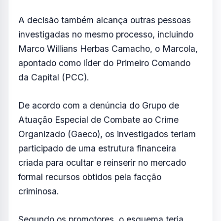
criada para ocultar e reinserir no mercado
formal recursos obtidos pela facção
criminosa.
Segundo os promotores, o esquema teria
operado entre 2018 e 2025 por meio de uma
empresa de transportes utilizada para
movimentação de valores ilícitos.
As investigações apontam que Deolane teria
recebido depósitos fracionados oriundos da
empresa investigada, utilizando contas
próprias para ocultar a origem dos recursos.
O Ministério Público também afirma que
havia um planejamento para reestruturar