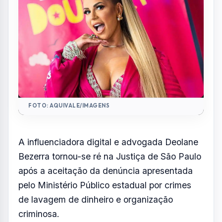
após a aceitação da denúncia apresentada
pelo Ministério Público estadual por crimes
de lavagem de dinheiro e organização
criminosa.
A decisão também alcança outras pessoas
investigadas no mesmo processo, incluindo
Marco Willians Herbas Camacho, o Marcola,
apontado como líder do Primeiro Comando
da Capital (PCC).
De acordo com a denúncia do Grupo de
Atuação Especial de Combate ao Crime
Organizado (Gaeco), os investigados teriam
participado de uma estrutura financeira