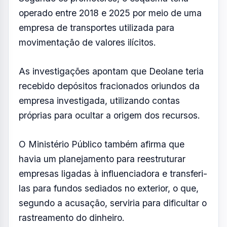
empresas ligadas à influenciadora e transferi-
las para fundos sediados no exterior, o que,
segundo a acusação, serviria para dificultar o
rastreamento do dinheiro.
O caso é um desdobramento da Operação
Vérnix, deflagrada em maio deste ano pela
Polícia Civil e pelo Ministério Público de São
Paulo. Na ocasião, Deolane foi presa
preventivamente em sua residência em
Alphaville, na Grande São Paulo.
A operação resultou ainda no bloqueio de
centenas de milhões de reais em bens e
valores, além da apreensão de veículos de