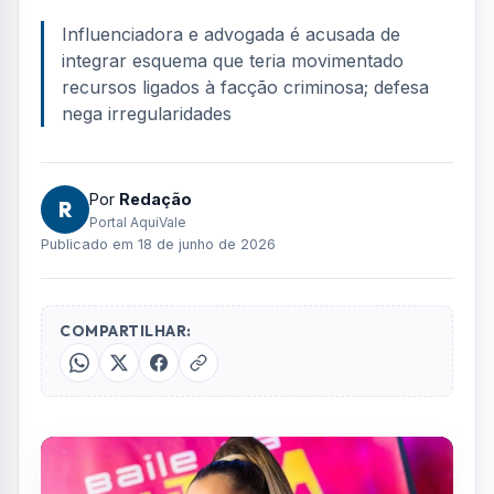
FOTO: AQUIVALE/IMAGENS
A influenciadora digital e advogada Deolane
Bezerra tornou-se ré na Justiça de São Paulo