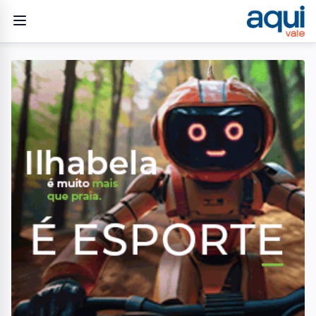
Home
/
Geral
/
Justiça torna Deolane Bezerra ré por lavagem de dinheiro e
organização criminosa em investigação sobre o PCC
GERAL
Justiça torna Deolane
Bezerra ré por lavagem de