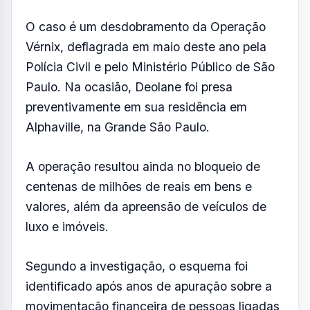
luxo e imóveis.
Segundo a investigação, o esquema foi
identificado após anos de apuração sobre a
movimentação financeira de pessoas ligadas
à cúpula do PCC.
O Ministério Público sustenta que empresas e
operadores financeiros eram utilizados para
dar aparência legal ao dinheiro proveniente
de atividades criminosas.
A defesa de Deolane Bezerra afirma que
ainda analisa a denúncia e nega qualquer
participação da influenciadora em
organização criminosa ou prática de lavagem