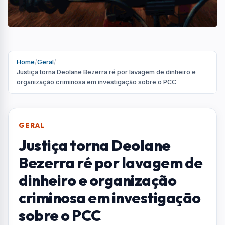
dinheiro e organização
criminosa em investigação
sobre o PCC
Influenciadora e advogada é acusada de
integrar esquema que teria movimentado
recursos ligados à facção criminosa; defesa
nega irregularidades
Por
Redação
R
Portal AquiVale
Publicado em 18 de junho de 2026
COMPARTILHAR: