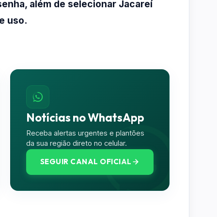
senha, além de selecionar Jacareí
e uso.
Notícias no WhatsApp
Receba alertas urgentes e plantões
da sua região direto no celular.
SEGUIR CANAL OFICIAL