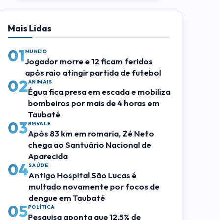
Mais Lidas
01
MUNDO
Jogador morre e 12 ficam feridos
após raio atingir partida de futebol
02
ANIMAIS
Égua fica presa em escada e mobiliza
bombeiros por mais de 4 horas em
Taubaté
03
RMVALE
Após 83 km em romaria, Zé Neto
chega ao Santuário Nacional de
Aparecida
04
SAÚDE
Antigo Hospital São Lucas é
multado novamente por focos de
dengue em Taubaté
05
POLÍTICA
Pesquisa aponta que 12,5% de