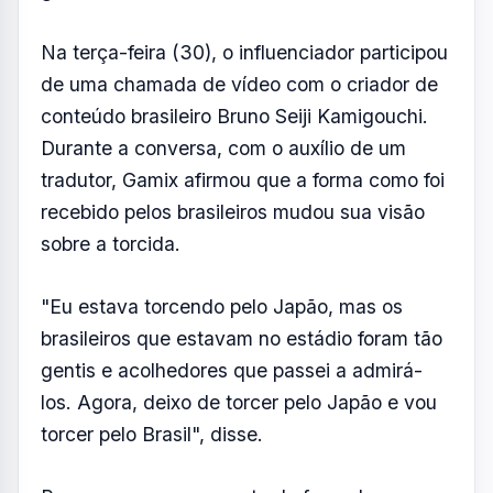
japonesa por 2 a 1, foi a reação do streamer e
o carinho recebido dos torcedores brasileiros
que chamaram a atenção.
Logo após o apito final, Gamix apareceu
bastante emocionado nas arquibancadas.
Vídeos que viralizaram mostram brasileiros se
aproximando para consolá-lo, fazendo
brincadeiras e, em seguida, colocando uma
bandeira do Brasil sobre seus ombros como
gesto de acolhimento.
Na terça-feira (30), o influenciador participou
de uma chamada de vídeo com o criador de
conteúdo brasileiro Bruno Seiji Kamigouchi.