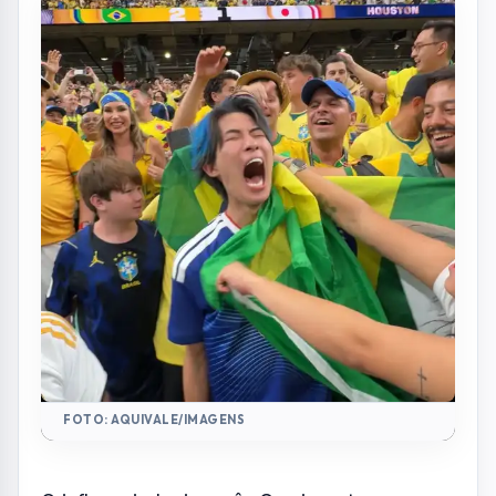
102 mil comentários
Por
Redação
R
Portal AquiVale
Publicado em 02 de julho de 2026
COMPARTILHAR: