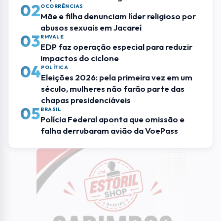
ENTRETENIMENTO
Bailão dos Idosos é atração gratuita nesta
sexta (24) em Santana em São José
ENTRETENIMENTO
Casa Encantada em SJC tem programação
especial de férias
Mais Lidas
01
GASTRONOMIA
UFRJ oferece capacitação gratuita para
empreendedores da gastronomia em SJC
02
OCORRÊNCIAS
Mãe e filha denunciam líder religioso por
abusos sexuais em Jacareí
03
RMVALE
EDP faz operação especial para reduzir
impactos do ciclone