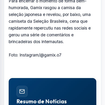
Durante a conversa, com o auxílio de um
tradutor, Gamix afirmou que a forma como foi
recebido pelos brasileiros mudou sua visão
sobre a torcida.
"Eu estava torcendo pelo Japão, mas os
brasileiros que estavam no estádio foram tão
gentis e acolhedores que passei a admirá-
los. Agora, deixo de torcer pelo Japão e vou
torcer pelo Brasil", disse.
Para encerrar o momento de forma bem-
humorada, Gamix rasgou a camisa da
seleção japonesa e revelou, por baixo, uma
camiseta da Seleção Brasileira, cena que
rapidamente repercutiu nas redes sociais e