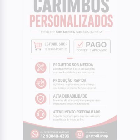
04
POLÍTICA
Eleições 2026: pela primeira vez em um
século, mulheres não farão parte das
chapas presidenciáveis
05
BRASIL
Polícia Federal aponta que omissão e
falha derrubaram avião da VoePass