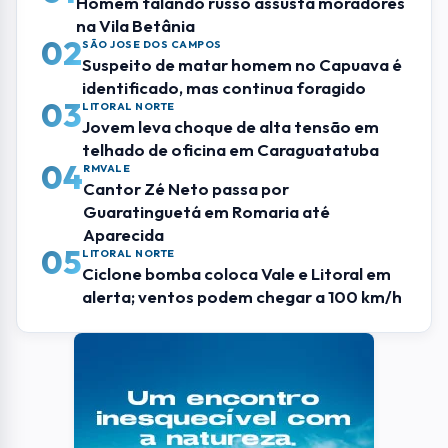
Homem falando russo assusta moradores
na Vila Betânia
02
SÃO JOSE DOS CAMPOS
Suspeito de matar homem no Capuava é
identificado, mas continua foragido
03
LITORAL NORTE
Jovem leva choque de alta tensão em
telhado de oficina em Caraguatatuba
04
RMVALE
Cantor Zé Neto passa por
Guaratinguetá em Romaria até
Aparecida
05
LITORAL NORTE
Ciclone bomba coloca Vale e Litoral em
alerta; ventos podem chegar a 100 km/h