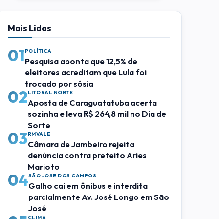
Mais Lidas
01
POLÍTICA
Pesquisa aponta que 12,5% de
eleitores acreditam que Lula foi
trocado por sósia
02
LITORAL NORTE
Aposta de Caraguatatuba acerta
sozinha e leva R$ 264,8 mil no Dia de
Sorte
03
RMVALE
Câmara de Jambeiro rejeita
denúncia contra prefeito Aries
Marioto
04
SÃO JOSE DOS CAMPOS
Galho cai em ônibus e interdita
parcialmente Av. José Longo em São
José
CLIMA