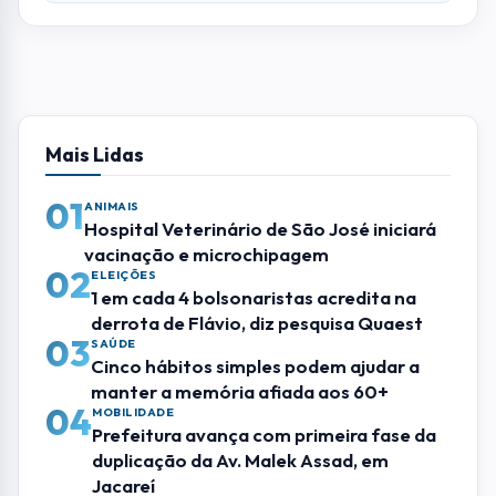
Mais Lidas
01
ANIMAIS
Hospital Veterinário de São José iniciará
vacinação e microchipagem
02
ELEIÇÕES
1 em cada 4 bolsonaristas acredita na
derrota de Flávio, diz pesquisa Quaest
03
SAÚDE
Cinco hábitos simples podem ajudar a
manter a memória afiada aos 60+
04
MOBILIDADE
Prefeitura avança com primeira fase da
duplicação da Av. Malek Assad, em
Jacareí