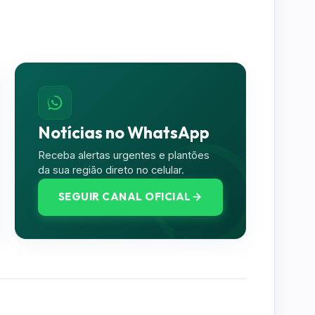
Notícias no WhatsApp
Receba alertas urgentes e plantões
da sua região direto no celular.
SEGUIR CANAL OFICIAL