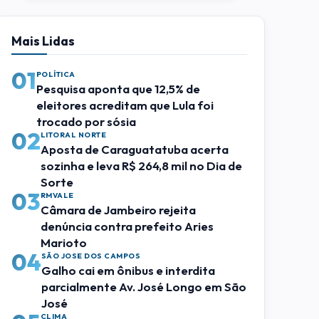
Mais Lidas
01
POLÍTICA
Pesquisa aponta que 12,5% de
eleitores acreditam que Lula foi
trocado por sósia
02
LITORAL NORTE
Aposta de Caraguatatuba acerta
sozinha e leva R$ 264,8 mil no Dia de
Sorte
03
RMVALE
Câmara de Jambeiro rejeita
denúncia contra prefeito Aries
Marioto
04
SÃO JOSE DOS CAMPOS
Galho cai em ônibus e interdita
parcialmente Av. José Longo em São
José
CLIMA