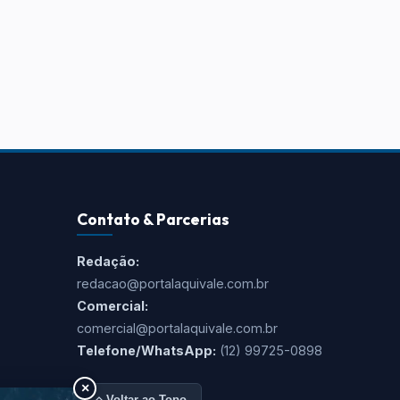
Contato & Parcerias
Redação:
redacao@portalaquivale.com.br
Comercial:
comercial@portalaquivale.com.br
Telefone/WhatsApp:
(12) 99725-0898
×
Voltar ao Topo